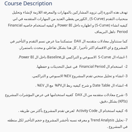
Course Description
تهدف هذه الدورة إلى تزويد المشاركين بالمهارات والمعرفة اللازمة لإنشاء وتحليل
منحنيات التقدم (S-Curve) , الكورس يغطي العديد من المهارات المتقدمه في اني
كيفيه انشاء (S-Curve) و اظهاره داخل Power BI و كيفيه استخدام خاصيه Financial
Period داهل البريماف
كما سنتناول معادلات متقدمه ال DAX ستمكننا منا عرض نسم التقدم و التأخير في
المشروع و اي الاقسام اكثر تأخيرا , كل هذا بشكل تفاعلي و محدث باستمرار.
1-انشاء ال S-Curve الاسبوعي و التراكمي للBaseline داخل ال Power BI.
2- استخدام ال Financial Period في عمل التحديثات و حفظها.
3- انشاء و تحليل منحني تقدم المشروع EV% الاسبوعي و التراكمي.
4- انشاء ال Date Table و شرح كيفيه ربط الPV% مع ال EV% .
5- شرح معادلات متقدمه من ال DAX كفييه استخدامها في عرض المؤشرات المشروع
(KPIs) بشكل دقيق.
6- كيفيه استخدام ال Activity Code لعرض تقدم المشروع بأكثر من طريقه .
7- تحليل Trend Analysis و معرفه نسبه تأخشر المشروع و حجم التأخير لكل منطقه
في المشروع .