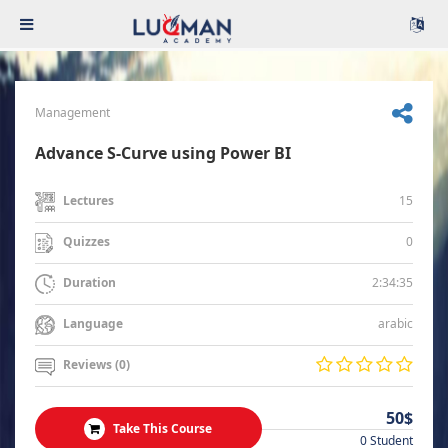
Management
Advance S-Curve using Power BI
15
Lectures
0
Quizzes
2:34:35
Duration
arabic
Language
Reviews (0)
50$
Take This Course
0 Student