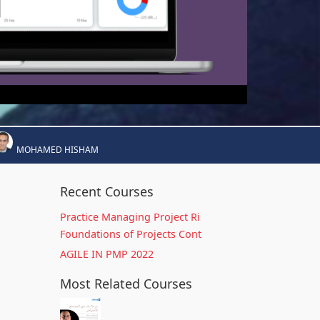
MOHAMED HISHAM
Recent Courses
Practice Managing Project Ri
Foundations of Projects Cont
AGILE IN PMP 2022
Most Related Courses