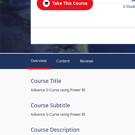
Take This Course
0 Stud
.
Overview
Content
Reviews
Course Title
Advance S-Curve using Power BI
Course Subtitle
Advance S-Curve using Power BI
Course Description