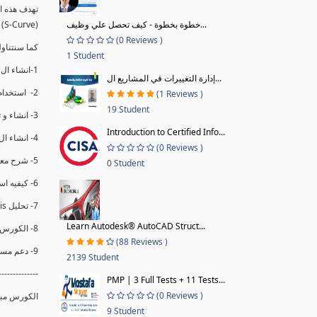
خطوة بخطوة - كيف تحصل علي وظيف...
(S-Curve) و اظهاره داخل Power BI و كيفيه استخدام خاصيه Financial Period داهل البريماف
(0 Reviews )
كما سنتناول معادلات متقدمه ال DAX ستمكننا منا عرض
1 Student
1-انشاء ال S-Curve الاسبوعي و التراكمي للBaseline داخل ال Power BI.
إدارة التغييرات في المشاريع ال...
2- استخدام ال Financial Period في عمل التحديثات و حفظها.
(1 Reviews )
19 Student
3- انشاء و تحليل منحني تقدم المشروع EV% الاسبوعي و التراكمي.
Introduction to Certified Info...
4- انشاء ال Date Table و شرح كيفيه ربط الPV% مع ال EV% .
(0 Reviews )
5- شرح معادلات متقدمه من ال DAX كفييه استخدامها في عرض المؤشرات المشروع (KPIs) بشكل دقيق.
0 Student
6- كيفيه استخدام ال Activity Code لعرض تقدم المشروع بأكثر من طريقه .
7- تحليل Trend Analysis و معرفه نسبه تأخشر المشروع و حجم التأخير لكل منطقه في المشروع .
Learn Autodesk® AutoCAD Struct...
8- الكورس مبني علي خبره عمليه .
(88 Reviews )
9- دعم مستمر للكورس.
2139 Student
--------------
PMP | 3 Full Tests + 11 Tests...
(0 Reviews )
الكورس مبني
9 Student