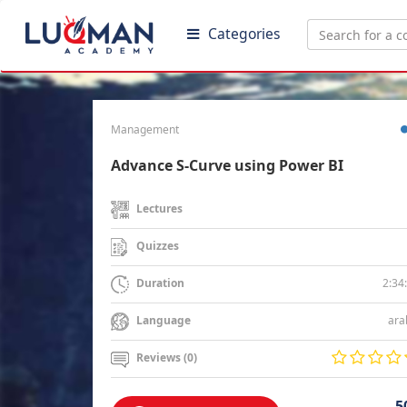
Categories
Management
Advance S-Curve using Power BI
Lectures
Quizzes
2:34
Duration
ara
Language
Reviews (0)
5