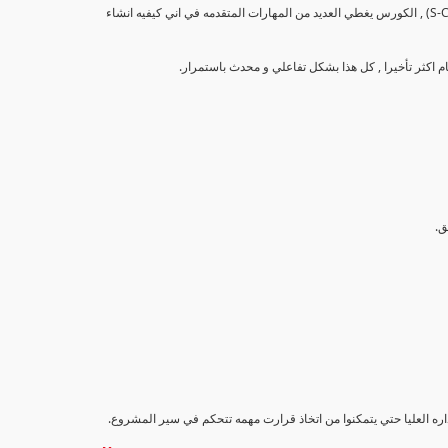
تهدف هذه الدورة إلى تزويد المشاركين بالمهارات والمعرفة اللازمة لإنشاء وتحليل منحنيات التقدم (S-Curve) , الكورس يغطي العديد من المهارات المتقدمه في اني كيفيه انشاء
داره العليا حتي يتمكنوا من اتخاذ قرارت مهمه تتحكم في سير المشروع.