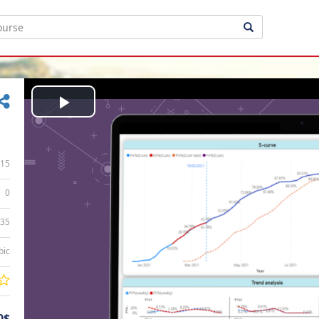
Play
Video
15
0
:35
bic
0$