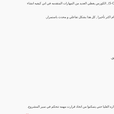
تهدف هذه الدورة إلى تزويد المشاركين بالمهارات والمعرفة اللازمة لإنشاء وتحليل منحنيات التقدم (S-Curve) , الكورس يغطي العديد من المهارات المتقدمه في اني كيفيه انشاء
اداره العليا حتي يتمكنوا من اتخاذ قرارت مهمه تتحكم في سير المشروع