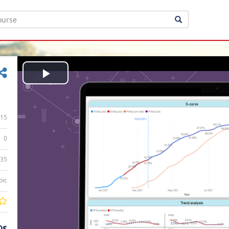
Play
Video
15
0
:35
bic
0$