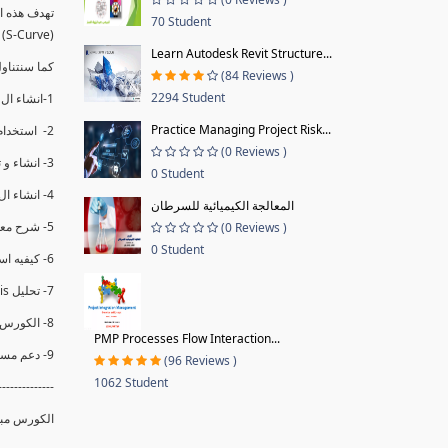
70 Student
(S-Curve) و اظهاره داخل Power BI و كيفيه استخدام خاصيه Financial Period داهل البريماف
Learn Autodesk Revit Structure...
ستمكننا منا عرض نسم التقدم و التأخير في المشروع .
(84 Reviews )
2294 Student
1-انشاء ال S-Curve الاسبوعي و التراكمي للBaseline داخل ال Power BI.
Practice Managing Project Risk...
2- استخدام ال Financial Period في عمل التحديثات و حفظها.
(0 Reviews )
3- انشاء و تحليل منحني تقدم المشروع EV% الاسبوعي و التراكمي.
0 Student
4- انشاء ال Date Table و شرح كيفيه ربط الPV% مع ال EV% .
المعالجة الكيميائية للسرطان
5- شرح معادلات متقدمه من ال DAX كفييه استخدامها في عرض المؤشرات المشروع (KPIs) بشكل دقيق.
(0 Reviews )
0 Student
6- كيفيه استخدام ال Activity Code لعرض تقدم المشروع بأكثر من طريقه .
7- تحليل Trend Analysis و معرفه نسبه تأخشر المشروع و حجم التأخير لكل منطقه في المشروع .
8- الكورس مبني علي خبره عمليه .
PMP Processes Flow Interaction...
9- دعم مستمر للكورس.
(96 Reviews )
1062 Student
--------------
الكورس مبن.