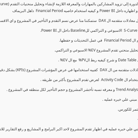
كما سنتناول معادلات متقدمه ال DAX و اي الاقسام اكثر تأخيرا , كل هذا بشكل تفاعلي و محدث باستمرار
ي علي خبره عمليه في اظهار تقدم المشروع لاحد اكبر البرامج و المشاريع و رفع التقارير لل