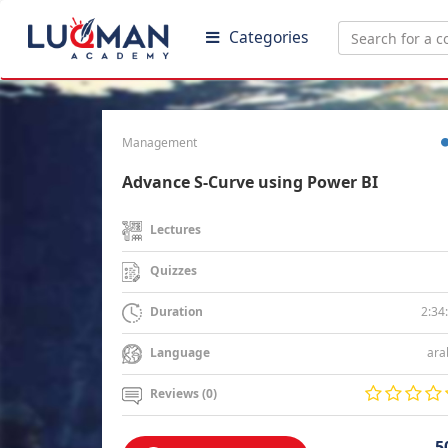
Categories
Management
Advance S-Curve using Power BI
Lectures
Quizzes
2:34
Duration
ara
Language
Reviews (0)
5