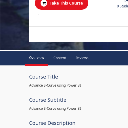
Take This Course
0 Stud
.
Overview
Content
Reviews
Course Title
Advance S-Curve using Power BI
Course Subtitle
Advance S-Curve using Power BI
Course Description