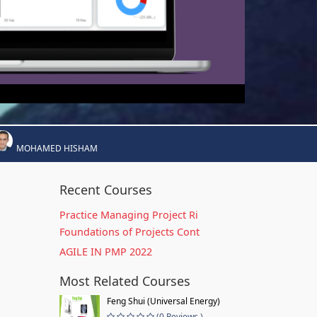
MOHAMED HISHAM
Recent Courses
Practice Managing Project Ri
Foundations of Projects Cont
AGILE IN PMP 2022
Most Related Courses
Feng Shui (Universal Energy)
(0 Reviews )