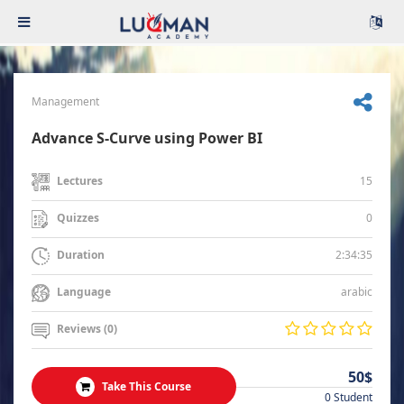
Management
Advance S-Curve using Power BI
15
Lectures
0
Quizzes
2:34:35
Duration
arabic
Language
Reviews (0)
50$
Take This Course
0 Student