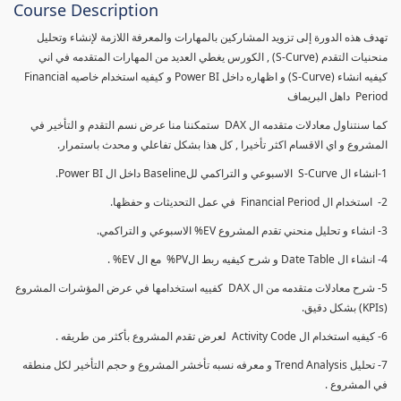
Course Description
تهدف هذه الدورة إلى تزويد المشاركين بالمهارات والمعرفة اللازمة لإنشاء وتحليل
منحنيات التقدم (S-Curve) , الكورس يغطي العديد من المهارات المتقدمه في اني
كيفيه انشاء (S-Curve) و اظهاره داخل Power BI و كيفيه استخدام خاصيه Financial
Period داهل البريماف
كما سنتناول معادلات متقدمه ال DAX ستمكننا منا عرض نسم التقدم و التأخير في
المشروع و اي الاقسام اكثر تأخيرا , كل هذا بشكل تفاعلي و محدث باستمرار.
1-انشاء ال S-Curve الاسبوعي و التراكمي للBaseline داخل ال Power BI.
2- استخدام ال Financial Period في عمل التحديثات و حفظها.
3- انشاء و تحليل منحني تقدم المشروع EV% الاسبوعي و التراكمي.
4- انشاء ال Date Table و شرح كيفيه ربط الPV% مع ال EV% .
5- شرح معادلات متقدمه من ال DAX كفييه استخدامها في عرض المؤشرات المشروع
(KPIs) بشكل دقيق.
6- كيفيه استخدام ال Activity Code لعرض تقدم المشروع بأكثر من طريقه .
7- تحليل Trend Analysis و معرفه نسبه تأخشر المشروع و حجم التأخير لكل منطقه
في المشروع .