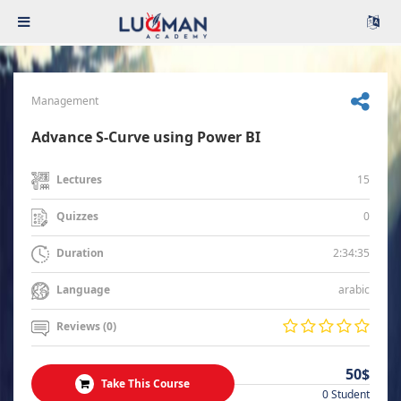
Management
Advance S-Curve using Power BI
15
Lectures
0
Quizzes
2:34:35
Duration
arabic
Language
Reviews (0)
50$
Take This Course
0 Student