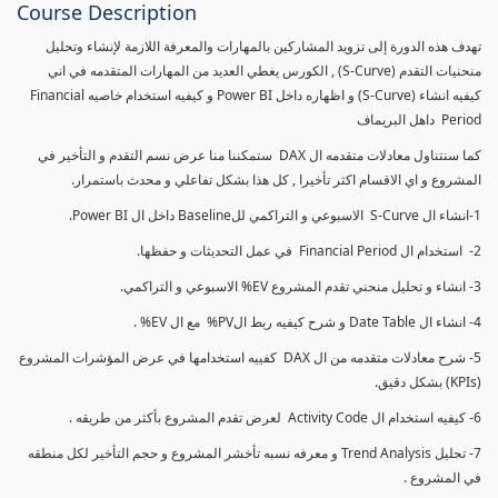
Course Description
تهدف هذه الدورة إلى تزويد المشاركين بالمهارات والمعرفة اللازمة لإنشاء وتحليل
منحنيات التقدم (S-Curve) , الكورس يغطي العديد من المهارات المتقدمه في اني
كيفيه انشاء (S-Curve) و اظهاره داخل Power BI و كيفيه استخدام خاصيه Financial
Period داهل البريماف
كما سنتناول معادلات متقدمه ال DAX ستمكننا منا عرض نسم التقدم و التأخير في
المشروع و اي الاقسام اكثر تأخيرا , كل هذا بشكل تفاعلي و محدث باستمرار.
1-انشاء ال S-Curve الاسبوعي و التراكمي للBaseline داخل ال Power BI.
2- استخدام ال Financial Period في عمل التحديثات و حفظها.
3- انشاء و تحليل منحني تقدم المشروع EV% الاسبوعي و التراكمي.
4- انشاء ال Date Table و شرح كيفيه ربط الPV% مع ال EV% .
5- شرح معادلات متقدمه من ال DAX كفييه استخدامها في عرض المؤشرات المشروع
(KPIs) بشكل دقيق.
6- كيفيه استخدام ال Activity Code لعرض تقدم المشروع بأكثر من طريقه .
7- تحليل Trend Analysis و معرفه نسبه تأخشر المشروع و حجم التأخير لكل منطقه
في المشروع .