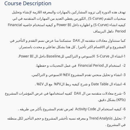
Course Description
تهدف هذه الدورة إلى تزويد المشاركين بالمهارات والمعرفة اللازمة لإنشاء وتحليل
منحنيات التقدم (S-Curve) , الكورس يغطي العديد من المهارات المتقدمه في اني
كيفيه انشاء (S-Curve) و اظهاره داخل Power BI و كيفيه استخدام خاصيه Financial
Period داهل البريماف
كما سنتناول معادلات متقدمه ال DAX ستمكننا منا عرض نسم التقدم و التأخير في
المشروع و اي الاقسام اكثر تأخيرا , كل هذا بشكل تفاعلي و محدث باستمرار.
1-انشاء ال S-Curve الاسبوعي و التراكمي للBaseline داخل ال Power BI.
2- استخدام ال Financial Period في عمل التحديثات و حفظها.
3- انشاء و تحليل منحني تقدم المشروع EV% الاسبوعي و التراكمي.
4- انشاء ال Date Table و شرح كيفيه ربط الPV% مع ال EV% .
5- شرح معادلات متقدمه من ال DAX كفييه استخدامها في عرض المؤشرات المشروع
(KPIs) بشكل دقيق.
6- كيفيه استخدام ال Activity Code لعرض تقدم المشروع بأكثر من طريقه .
7- تحليل Trend Analysis و معرفه نسبه تأخشر المشروع و حجم التأخير لكل منطقه
في المشروع .