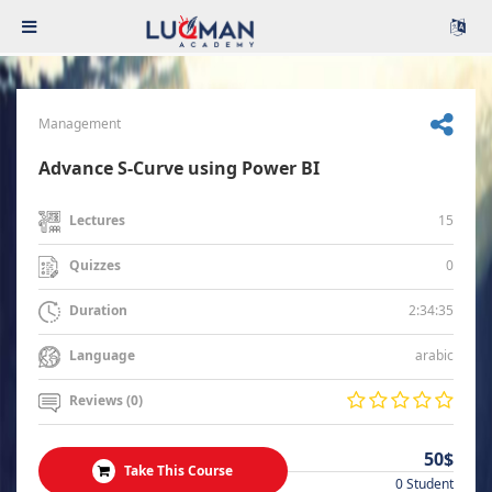
Management
Advance S-Curve using Power BI
15
Lectures
0
Quizzes
2:34:35
Duration
arabic
Language
Reviews (0)
50$
Take This Course
0 Student