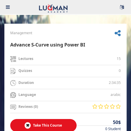
Management
Advance S-Curve using Power BI
15
Lectures
0
Quizzes
2:34:35
Duration
arabic
Language
Reviews (0)
50$
Take This Course
0 Student