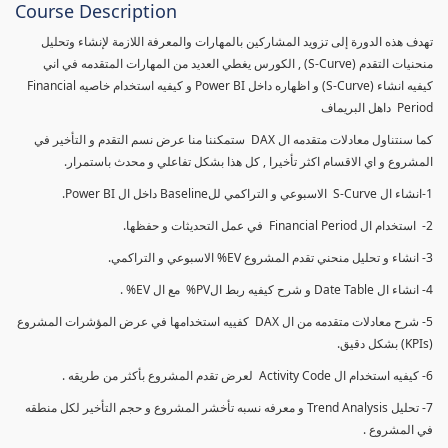
Course Description
تهدف هذه الدورة إلى تزويد المشاركين بالمهارات والمعرفة اللازمة لإنشاء وتحليل
منحنيات التقدم (S-Curve) , الكورس يغطي العديد من المهارات المتقدمه في اني
كيفيه انشاء (S-Curve) و اظهاره داخل Power BI و كيفيه استخدام خاصيه Financial
Period داهل البريماف
كما سنتناول معادلات متقدمه ال DAX ستمكننا منا عرض نسم التقدم و التأخير في
المشروع و اي الاقسام اكثر تأخيرا , كل هذا بشكل تفاعلي و محدث باستمرار.
1-انشاء ال S-Curve الاسبوعي و التراكمي للBaseline داخل ال Power BI.
2- استخدام ال Financial Period في عمل التحديثات و حفظها.
3- انشاء و تحليل منحني تقدم المشروع EV% الاسبوعي و التراكمي.
4- انشاء ال Date Table و شرح كيفيه ربط الPV% مع ال EV% .
5- شرح معادلات متقدمه من ال DAX كفييه استخدامها في عرض المؤشرات المشروع
(KPIs) بشكل دقيق.
6- كيفيه استخدام ال Activity Code لعرض تقدم المشروع بأكثر من طريقه .
7- تحليل Trend Analysis و معرفه نسبه تأخشر المشروع و حجم التأخير لكل منطقه
في المشروع .