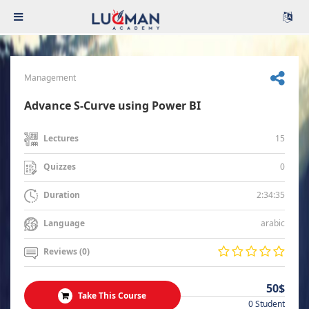
Management
Advance S-Curve using Power BI
15
Lectures
0
Quizzes
2:34:35
Duration
arabic
Language
Reviews (0)
50$
Take This Course
0 Student