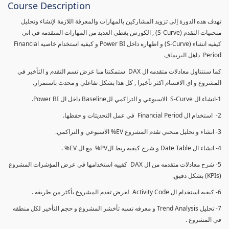
Course Description
تهدف هذه الدورة إلى تزويد المشاركين بالمهارات والمعرفة اللازمة لإنشاء وتحليل
منحنيات التقدم (S-Curve) , الكورس يغطي العديد من المهارات المتقدمه في اني
كيفيه انشاء (S-Curve) و اظهاره داخل Power BI و كيفيه استخدام خاصيه Financial
Period داهل البريماف
كما سنتناول معادلات متقدمه ال DAX ستمكننا منا عرض نسم التقدم و التأخير في
المشروع و اي الاقسام اكثر تأخيرا , كل هذا بشكل تفاعلي و محدث باستمرار.
1-انشاء ال S-Curve الاسبوعي و التراكمي للBaseline داخل ال Power BI.
2- استخدام ال Financial Period في عمل التحديثات و حفظها.
3- انشاء و تحليل منحني تقدم المشروع EV% الاسبوعي و التراكمي.
4- انشاء ال Date Table و شرح كيفيه ربط الPV% مع ال EV% .
5- شرح معادلات متقدمه من ال DAX كفييه استخدامها في عرض المؤشرات المشروع
(KPIs) بشكل دقيق.
6- كيفيه استخدام ال Activity Code لعرض تقدم المشروع بأكثر من طريقه .
7- تحليل Trend Analysis و معرفه نسبه تأخشر المشروع و حجم التأخير لكل منطقه
في المشروع .