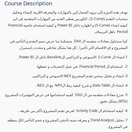
Course Description
تهدف هذه الدورة إلى تزويد المشاركين بالمهارات والمعرفة اللازمة لإنشاء وتحليل
منحنيات التقدم (S-Curve) , الكورس يغطي العديد من المهارات المتقدمه في اني
كيفيه انشاء (S-Curve) و اظهاره داخل Power BI و كيفيه استخدام خاصيه Financial
Period داهل البريماف
كما سنتناول معادلات متقدمه ال DAX ستمكننا منا عرض نسم التقدم و التأخير في
المشروع و اي الاقسام اكثر تأخيرا , كل هذا بشكل تفاعلي و محدث باستمرار.
1-انشاء ال S-Curve الاسبوعي و التراكمي للBaseline داخل ال Power BI.
2- استخدام ال Financial Period في عمل التحديثات و حفظها.
3- انشاء و تحليل منحني تقدم المشروع EV% الاسبوعي و التراكمي.
4- انشاء ال Date Table و شرح كيفيه ربط الPV% مع ال EV% .
5- شرح معادلات متقدمه من ال DAX كفييه استخدامها في عرض المؤشرات المشروع
(KPIs) بشكل دقيق.
6- كيفيه استخدام ال Activity Code لعرض تقدم المشروع بأكثر من طريقه .
7- تحليل Trend Analysis و معرفه نسبه تأخشر المشروع و حجم التأخير لكل منطقه
في المشروع .