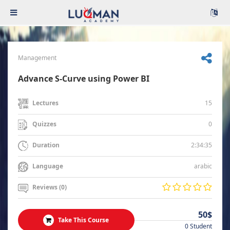
Management
Advance S-Curve using Power BI
15
Lectures
0
Quizzes
2:34:35
Duration
arabic
Language
Reviews (0)
50$
Take This Course
0 Student