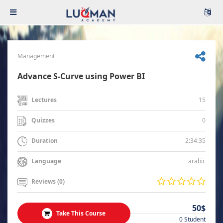
Management
Advance S-Curve using Power BI
15
Lectures
0
Quizzes
2:34:35
Duration
arabic
Language
Reviews (0)
50$
Take This Course
0 Student