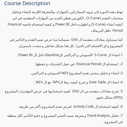
Course Description
تهدف هذه الدورة إلى تزويد المشاركين بالمهارات والمعرفة اللازمة لإنشاء وتحليل
منحنيات التقدم (S-Curve) , الكورس يغطي العديد من المهارات المتقدمه في اني
كيفيه انشاء (S-Curve) و اظهاره داخل Power BI و كيفيه استخدام خاصيه Financial
Period داهل البريماف
كما سنتناول معادلات متقدمه ال DAX ستمكننا منا عرض نسم التقدم و التأخير في
المشروع و اي الاقسام اكثر تأخيرا , كل هذا بشكل تفاعلي و محدث باستمرار.
1-انشاء ال S-Curve الاسبوعي و التراكمي للBaseline داخل ال Power BI.
2- استخدام ال Financial Period في عمل التحديثات و حفظها.
3- انشاء و تحليل منحني تقدم المشروع EV% الاسبوعي و التراكمي.
4- انشاء ال Date Table و شرح كيفيه ربط الPV% مع ال EV% .
5- شرح معادلات متقدمه من ال DAX كفييه استخدامها في عرض المؤشرات المشروع
(KPIs) بشكل دقيق.
6- كيفيه استخدام ال Activity Code لعرض تقدم المشروع بأكثر من طريقه .
7- تحليل Trend Analysis و معرفه نسبه تأخشر المشروع و حجم التأخير لكل منطقه
في المشروع .