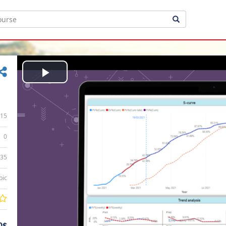
Play
Video
15
0
:35
bic
0$