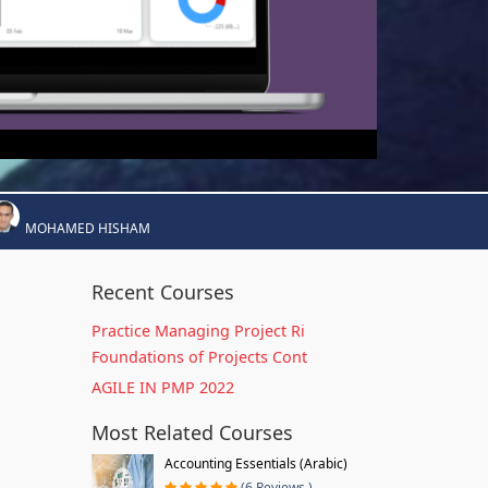
MOHAMED HISHAM
Recent Courses
Practice Managing Project Ri
Foundations of Projects Cont
AGILE IN PMP 2022
Most Related Courses
Accounting Essentials (Arabic)
(6 Reviews )