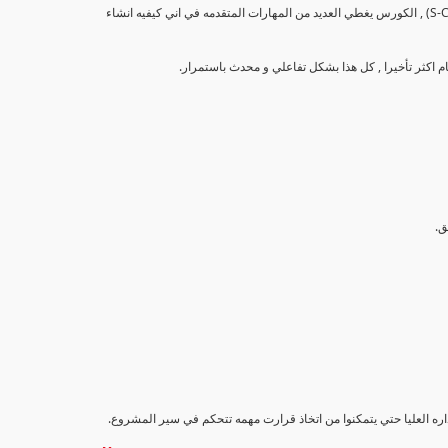
تهدف هذه الدورة إلى تزويد المشاركين بالمهارات والمعرفة اللازمة لإنشاء وتحليل منحنيات التقدم (S-Curve) , الكورس يغطي العديد من المهارات المتقدمه في اني كيفيه انشاء
اداره العليا حتي يتمكنوا من اتخاذ قرارت مهمه تتحكم في سير المشروع