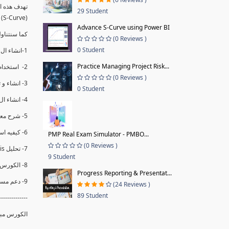
29 Student
(S-Curve) و اظهاره داخل Power BI و كيفيه استخدام خاصيه Financial Period داهل البريماف
Advance S-Curve using Power BI
ستمكننا منا عرض نسم التقدم و التأخير في المشروع .
(0 Reviews )
0 Student
1-انشاء ال S-Curve الاسبوعي و التراكمي للBaseline داخل ال Power BI.
Practice Managing Project Risk...
2- استخدام ال Financial Period في عمل التحديثات و حفظها.
(0 Reviews )
3- انشاء و تحليل منحني تقدم المشروع EV% الاسبوعي و التراكمي.
0 Student
4- انشاء ال Date Table و شرح كيفيه ربط الPV% مع ال EV% .
5- شرح معادلات متقدمه من ال DAX كفييه استخدامها في عرض المؤشرات المشروع (KPIs) بشكل دقيق.
6- كيفيه استخدام ال Activity Code لعرض تقدم المشروع بأكثر من طريقه .
PMP Real Exam Simulator - PMBO...
(0 Reviews )
7- تحليل Trend Analysis و معرفه نسبه تأخشر المشروع و حجم التأخير لكل منطقه في المشروع .
9 Student
8- الكورس مبني علي خبره عمليه .
Progress Reporting & Presentat...
9- دعم مستمر للكورس.
(24 Reviews )
89 Student
--------------
الكورس مبن.