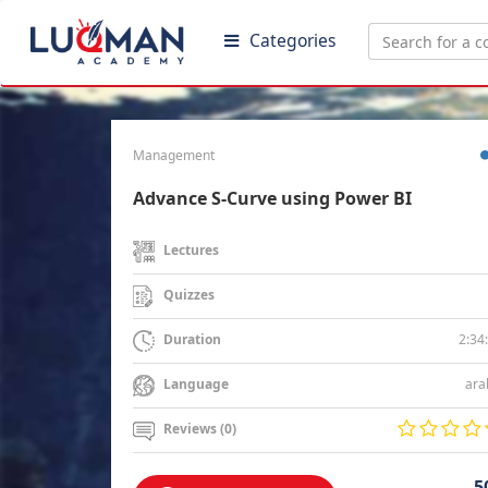
Categories
Management
Advance S-Curve using Power BI
Lectures
Quizzes
2:34
Duration
ara
Language
Reviews (0)
5