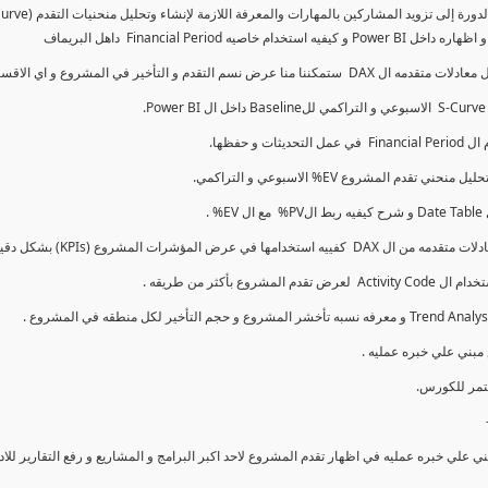
كما سنتناول معادلات متقدمه ال DAX و اي الاقسام اكثر تأخيرا , كل هذا بشكل تفاعلي و محدث باستمرار
ي علي خبره عمليه في اظهار تقدم المشروع لاحد اكبر البرامج و المشاريع و رفع التقارير لل