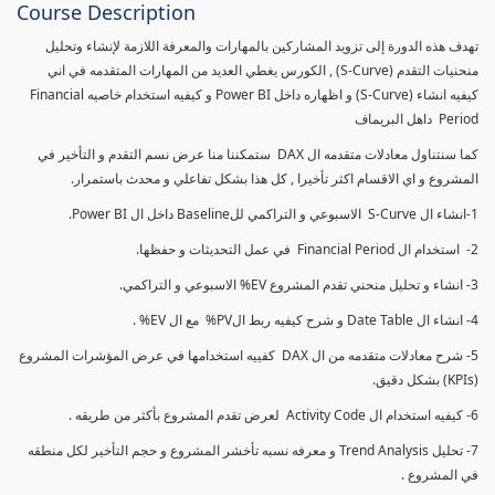
Course Description
تهدف هذه الدورة إلى تزويد المشاركين بالمهارات والمعرفة اللازمة لإنشاء وتحليل
منحنيات التقدم (S-Curve) , الكورس يغطي العديد من المهارات المتقدمه في اني
كيفيه انشاء (S-Curve) و اظهاره داخل Power BI و كيفيه استخدام خاصيه Financial
Period داهل البريماف
كما سنتناول معادلات متقدمه ال DAX ستمكننا منا عرض نسم التقدم و التأخير في
المشروع و اي الاقسام اكثر تأخيرا , كل هذا بشكل تفاعلي و محدث باستمرار.
1-انشاء ال S-Curve الاسبوعي و التراكمي للBaseline داخل ال Power BI.
2- استخدام ال Financial Period في عمل التحديثات و حفظها.
3- انشاء و تحليل منحني تقدم المشروع EV% الاسبوعي و التراكمي.
4- انشاء ال Date Table و شرح كيفيه ربط الPV% مع ال EV% .
5- شرح معادلات متقدمه من ال DAX كفييه استخدامها في عرض المؤشرات المشروع
(KPIs) بشكل دقيق.
6- كيفيه استخدام ال Activity Code لعرض تقدم المشروع بأكثر من طريقه .
7- تحليل Trend Analysis و معرفه نسبه تأخشر المشروع و حجم التأخير لكل منطقه
في المشروع .