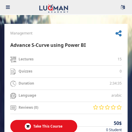
Management
Advance S-Curve using Power BI
15
Lectures
0
Quizzes
2:34:35
Duration
arabic
Language
Reviews (0)
50$
Take This Course
0 Student