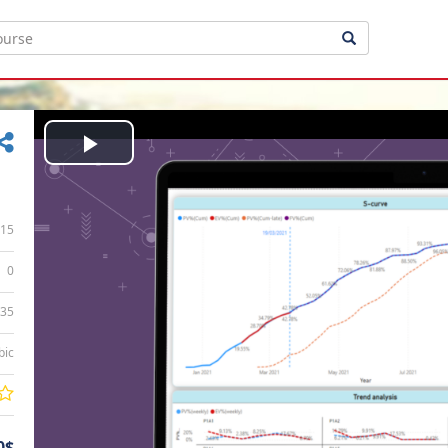
Play
Video
15
0
:35
bic
0$