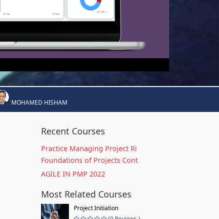
MOHAMED HISHAM
Recent Courses
Practice Managing Project Ri
Foundations of Projects Cont
AGILE IN PMP 2022
Most Related Courses
Project Initiation
(0 Reviews )