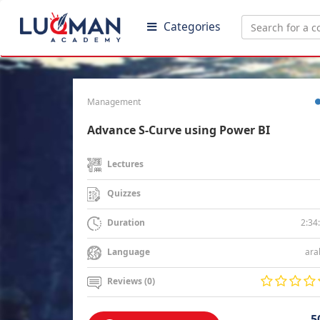
Categories
Management
Advance S-Curve using Power BI
Lectures
Quizzes
2:34
Duration
ara
Language
Reviews (0)
5