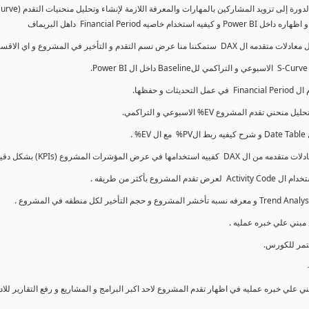
كما سنتناول معادلات متقدمه ال DAX و اي الاقسام اكثر تأخيرا , كل هذا بشكل تفاعلي و محدث باستمرار
ي علي خبره عمليه في اظهار تقدم المشروع لاحد اكبر البرامج و المشاريع و رفع التقارير لل