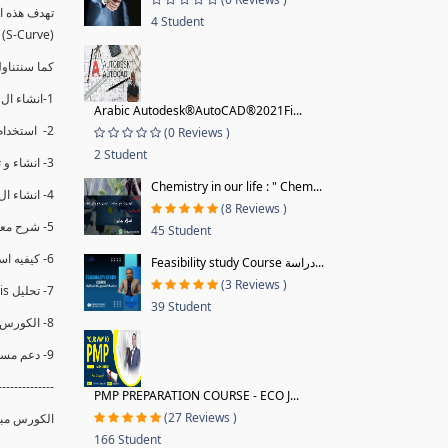
4 Student
(S-Curve) و اظهاره داخل Power BI و كيفيه استخدام خاصيه Financial Period داهل البريماف
ستمكننا منا عرض نسم التقدم و التأخير في المشروع .
1-انشاء ال S-Curve الاسبوعي و التراكمي للBaseline داخل ال Power BI.
Arabic Autodesk®AutoCAD®2021Fi...
2- استخدام ال Financial Period في عمل التحديثات و حفظها.
(0 Reviews )
2 Student
3- انشاء و تحليل منحني تقدم المشروع EV% الاسبوعي و التراكمي.
Chemistry in our life : " Chem...
4- انشاء ال Date Table و شرح كيفيه ربط الPV% مع ال EV% .
(8 Reviews )
5- شرح معادلات متقدمه من ال DAX كفييه استخدامها في عرض المؤشرات المشروع (KPIs) بشكل دقيق.
45 Student
6- كيفيه استخدام ال Activity Code لعرض تقدم المشروع بأكثر من طريقه .
Feasibility study Course دراسة...
(3 Reviews )
7- تحليل Trend Analysis و معرفه نسبه تأخشر المشروع و حجم التأخير لكل منطقه في المشروع .
39 Student
8- الكورس مبني علي خبره عمليه .
9- دعم مستمر للكورس.
--------------
PMP PREPARATION COURSE - ECO J...
(27 Reviews )
الكورس مبن.
166 Student