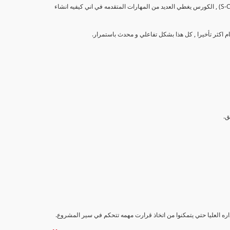
تهدف هذه الدورة إلى تزويد المشاركين بالمهارات والمعرفة اللازمة لإنشاء وتحليل منحنيات التقدم (S-Curve) , الكورس يغطي العديد من المهارات المتقدمه في اني كيفيه انشاء
اداره العليا حتي يتمكنوا من اتخاذ قرارت مهمه تتحكم في سير المشروع