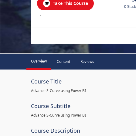
Take This Course
0 Stud
.
Overview
Content
Reviews
Course Title
Advance S-Curve using Power BI
Course Subtitle
Advance S-Curve using Power BI
Course Description