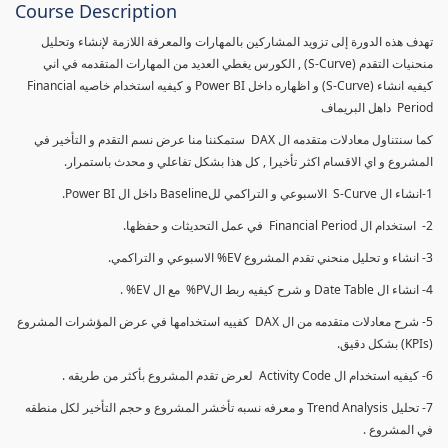
Course Description
تهدف هذه الدورة إلى تزويد المشاركين بالمهارات والمعرفة اللازمة لإنشاء وتحليل
منحنيات التقدم (S-Curve) , الكورس يغطي العديد من المهارات المتقدمه في اني
كيفيه انشاء (S-Curve) و اظهاره داخل Power BI و كيفيه استخدام خاصيه Financial
Period داهل البريماف
كما سنتناول معادلات متقدمه ال DAX ستمكننا منا عرض نسم التقدم و التأخير في
المشروع و اي الاقسام اكثر تأخيرا , كل هذا بشكل تفاعلي و محدث باستمرار.
1-انشاء ال S-Curve الاسبوعي و التراكمي للBaseline داخل ال Power BI.
2- استخدام ال Financial Period في عمل التحديثات و حفظها.
3- انشاء و تحليل منحني تقدم المشروع EV% الاسبوعي و التراكمي.
4- انشاء ال Date Table و شرح كيفيه ربط الPV% مع ال EV% .
5- شرح معادلات متقدمه من ال DAX كفييه استخدامها في عرض المؤشرات المشروع
(KPIs) بشكل دقيق.
6- كيفيه استخدام ال Activity Code لعرض تقدم المشروع بأكثر من طريقه .
7- تحليل Trend Analysis و معرفه نسبه تأخشر المشروع و حجم التأخير لكل منطقه
في المشروع .