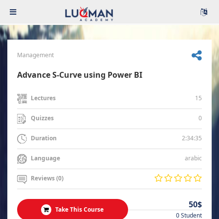
Management
Advance S-Curve using Power BI
15
Lectures
0
Quizzes
2:34:35
Duration
arabic
Language
Reviews (0)
50$
Take This Course
0 Student