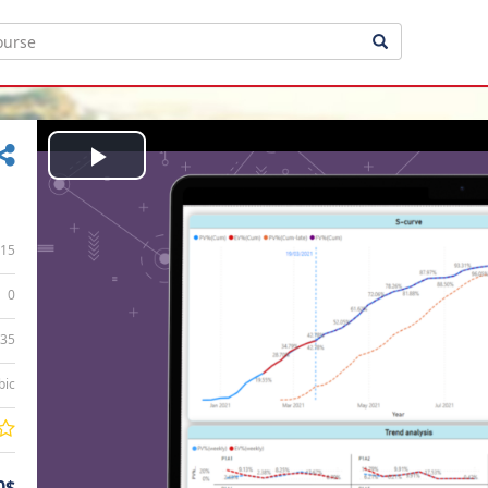
Play
Video
15
0
:35
bic
0$