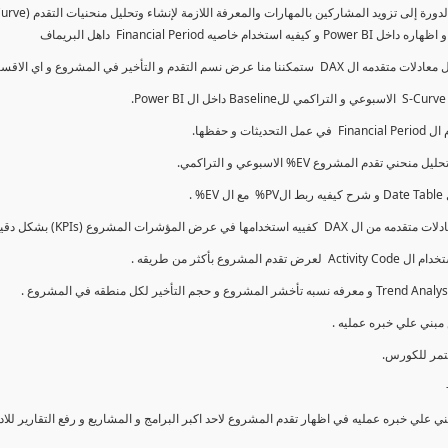
كما سنتناول معادلات متقدمه ال DAX و اي الاقسام اكثر تأخيرا , كل هذا بشكل تفاعلي و محدث باستمرار
ي علي خبره عمليه في اظهار تقدم المشروع لاحد اكبر البرامج و المشاريع و رفع التقارير لل