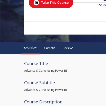
Take This Course
0 Stud
.
Overview
Content
Reviews
Course Title
Advance S-Curve using Power BI
Course Subtitle
Advance S-Curve using Power BI
Course Description