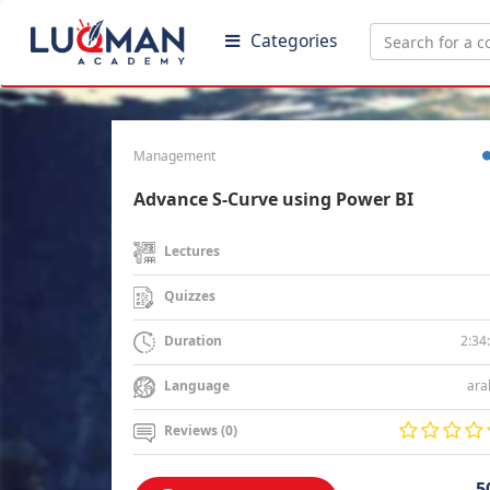
Categories
Management
Advance S-Curve using Power BI
Lectures
Quizzes
2:34
Duration
ara
Language
Reviews (0)
5