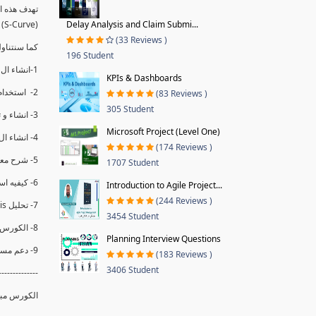
(S-Curve) و اظهاره داخل Power BI و كيفيه استخدام خاصيه Financial Period داهل البريماف
Delay Analysis and Claim Submi...
(33 Reviews )
ستمكننا منا عرض نسم التقدم و التأخير في المشروع .
196 Student
1-انشاء ال S-Curve الاسبوعي و التراكمي للBaseline داخل ال Power BI.
KPIs & Dashboards
2- استخدام ال Financial Period في عمل التحديثات و حفظها.
(83 Reviews )
305 Student
3- انشاء و تحليل منحني تقدم المشروع EV% الاسبوعي و التراكمي.
Microsoft Project (Level One)
4- انشاء ال Date Table و شرح كيفيه ربط الPV% مع ال EV% .
(174 Reviews )
5- شرح معادلات متقدمه من ال DAX كفييه استخدامها في عرض المؤشرات المشروع (KPIs) بشكل دقيق.
1707 Student
6- كيفيه استخدام ال Activity Code لعرض تقدم المشروع بأكثر من طريقه .
Introduction to Agile Project...
(244 Reviews )
7- تحليل Trend Analysis و معرفه نسبه تأخشر المشروع و حجم التأخير لكل منطقه في المشروع .
3454 Student
8- الكورس مبني علي خبره عمليه .
Planning Interview Questions
9- دعم مستمر للكورس.
(183 Reviews )
3406 Student
--------------
الكورس مبن.