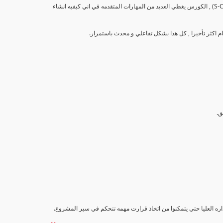
تهدف هذه الدورة إلى تزويد المشاركين بالمهارات والمعرفة اللازمة لإنشاء وتحليل منحنيات التقدم (S-Curve) , الكورس يغطي العديد من المهارات المتقدمه في اني كيفيه انشاء
اداره العليا حتي يتمكنوا من اتخاذ قرارت مهمه تتحكم في سير المشروع