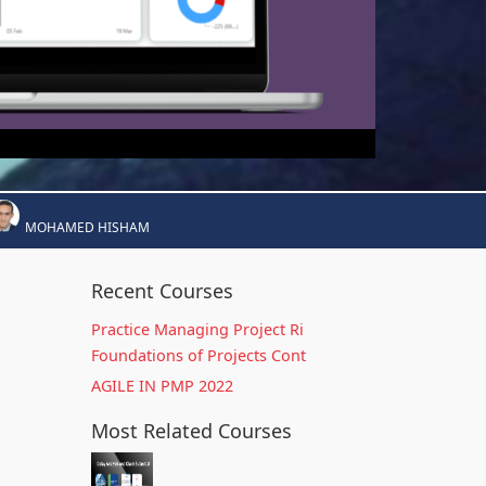
MOHAMED HISHAM
Recent Courses
Practice Managing Project Ri
Foundations of Projects Cont
AGILE IN PMP 2022
Most Related Courses