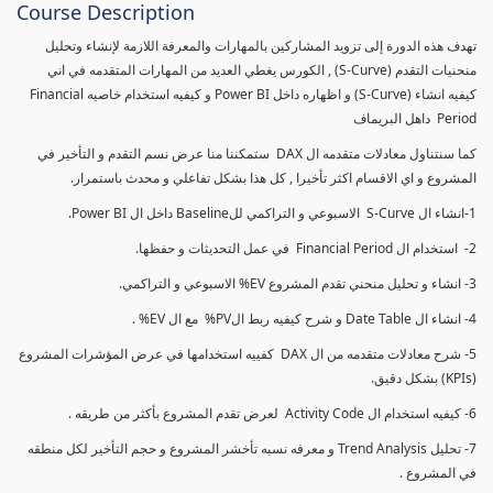
Course Description
تهدف هذه الدورة إلى تزويد المشاركين بالمهارات والمعرفة اللازمة لإنشاء وتحليل
منحنيات التقدم (S-Curve) , الكورس يغطي العديد من المهارات المتقدمه في اني
كيفيه انشاء (S-Curve) و اظهاره داخل Power BI و كيفيه استخدام خاصيه Financial
Period داهل البريماف
كما سنتناول معادلات متقدمه ال DAX ستمكننا منا عرض نسم التقدم و التأخير في
المشروع و اي الاقسام اكثر تأخيرا , كل هذا بشكل تفاعلي و محدث باستمرار.
1-انشاء ال S-Curve الاسبوعي و التراكمي للBaseline داخل ال Power BI.
2- استخدام ال Financial Period في عمل التحديثات و حفظها.
3- انشاء و تحليل منحني تقدم المشروع EV% الاسبوعي و التراكمي.
4- انشاء ال Date Table و شرح كيفيه ربط الPV% مع ال EV% .
5- شرح معادلات متقدمه من ال DAX كفييه استخدامها في عرض المؤشرات المشروع
(KPIs) بشكل دقيق.
6- كيفيه استخدام ال Activity Code لعرض تقدم المشروع بأكثر من طريقه .
7- تحليل Trend Analysis و معرفه نسبه تأخشر المشروع و حجم التأخير لكل منطقه
في المشروع .