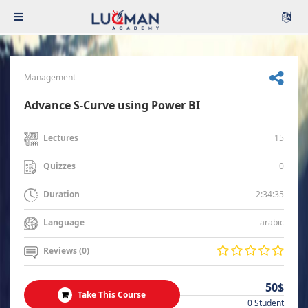
Management
Advance S-Curve using Power BI
15
Lectures
0
Quizzes
2:34:35
Duration
arabic
Language
Reviews (0)
50$
Take This Course
0 Student