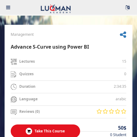
Management
Advance S-Curve using Power BI
15
Lectures
0
Quizzes
2:34:35
Duration
arabic
Language
Reviews (0)
50$
Take This Course
0 Student