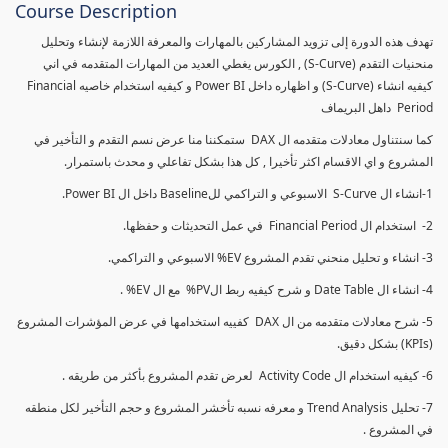
Course Description
تهدف هذه الدورة إلى تزويد المشاركين بالمهارات والمعرفة اللازمة لإنشاء وتحليل
منحنيات التقدم (S-Curve) , الكورس يغطي العديد من المهارات المتقدمه في اني
كيفيه انشاء (S-Curve) و اظهاره داخل Power BI و كيفيه استخدام خاصيه Financial
Period داهل البريماف
كما سنتناول معادلات متقدمه ال DAX ستمكننا منا عرض نسم التقدم و التأخير في
المشروع و اي الاقسام اكثر تأخيرا , كل هذا بشكل تفاعلي و محدث باستمرار.
1-انشاء ال S-Curve الاسبوعي و التراكمي للBaseline داخل ال Power BI.
2- استخدام ال Financial Period في عمل التحديثات و حفظها.
3- انشاء و تحليل منحني تقدم المشروع EV% الاسبوعي و التراكمي.
4- انشاء ال Date Table و شرح كيفيه ربط الPV% مع ال EV% .
5- شرح معادلات متقدمه من ال DAX كفييه استخدامها في عرض المؤشرات المشروع
(KPIs) بشكل دقيق.
6- كيفيه استخدام ال Activity Code لعرض تقدم المشروع بأكثر من طريقه .
7- تحليل Trend Analysis و معرفه نسبه تأخشر المشروع و حجم التأخير لكل منطقه
في المشروع .