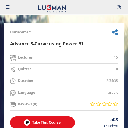
Management
Advance S-Curve using Power BI
15
Lectures
0
Quizzes
2:34:35
Duration
arabic
Language
Reviews (0)
50$
Take This Course
0 Student