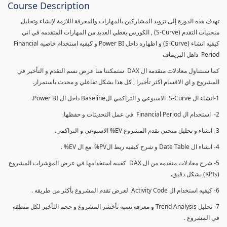
Course Description
تهدف هذه الدورة إلى تزويد المشاركين بالمهارات والمعرفة اللازمة لإنشاء وتحليل
منحنيات التقدم (S-Curve) , الكورس يغطي العديد من المهارات المتقدمه في اني
كيفيه انشاء (S-Curve) و اظهاره داخل Power BI و كيفيه استخدام خاصيه Financial
Period داهل البريماف
كما سنتناول معادلات متقدمه ال DAX ستمكننا منا عرض نسم التقدم و التأخير في
المشروع و اي الاقسام اكثر تأخيرا , كل هذا بشكل تفاعلي و محدث باستمرار.
1-انشاء ال S-Curve الاسبوعي و التراكمي للBaseline داخل ال Power BI.
2- استخدام ال Financial Period في عمل التحديثات و حفظها.
3- انشاء و تحليل منحني تقدم المشروع EV% الاسبوعي و التراكمي.
4- انشاء ال Date Table و شرح كيفيه ربط الPV% مع ال EV% .
5- شرح معادلات متقدمه من ال DAX كفييه استخدامها في عرض المؤشرات المشروع
(KPIs) بشكل دقيق.
6- كيفيه استخدام ال Activity Code لعرض تقدم المشروع بأكثر من طريقه .
7- تحليل Trend Analysis و معرفه نسبه تأخشر المشروع و حجم التأخير لكل منطقه
في المشروع .