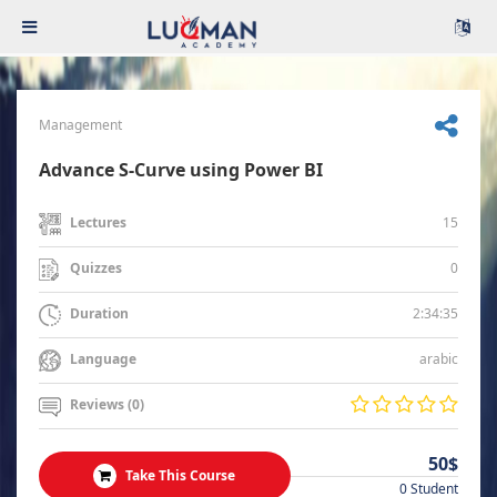
Management
Advance S-Curve using Power BI
15
Lectures
0
Quizzes
2:34:35
Duration
arabic
Language
Reviews (0)
50$
Take This Course
0 Student