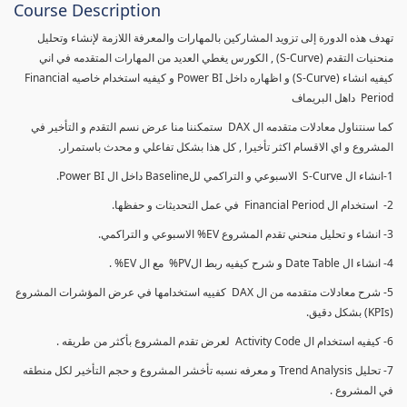
Course Description
تهدف هذه الدورة إلى تزويد المشاركين بالمهارات والمعرفة اللازمة لإنشاء وتحليل
منحنيات التقدم (S-Curve) , الكورس يغطي العديد من المهارات المتقدمه في اني
كيفيه انشاء (S-Curve) و اظهاره داخل Power BI و كيفيه استخدام خاصيه Financial
Period داهل البريماف
كما سنتناول معادلات متقدمه ال DAX ستمكننا منا عرض نسم التقدم و التأخير في
المشروع و اي الاقسام اكثر تأخيرا , كل هذا بشكل تفاعلي و محدث باستمرار.
1-انشاء ال S-Curve الاسبوعي و التراكمي للBaseline داخل ال Power BI.
2- استخدام ال Financial Period في عمل التحديثات و حفظها.
3- انشاء و تحليل منحني تقدم المشروع EV% الاسبوعي و التراكمي.
4- انشاء ال Date Table و شرح كيفيه ربط الPV% مع ال EV% .
5- شرح معادلات متقدمه من ال DAX كفييه استخدامها في عرض المؤشرات المشروع
(KPIs) بشكل دقيق.
6- كيفيه استخدام ال Activity Code لعرض تقدم المشروع بأكثر من طريقه .
7- تحليل Trend Analysis و معرفه نسبه تأخشر المشروع و حجم التأخير لكل منطقه
في المشروع .