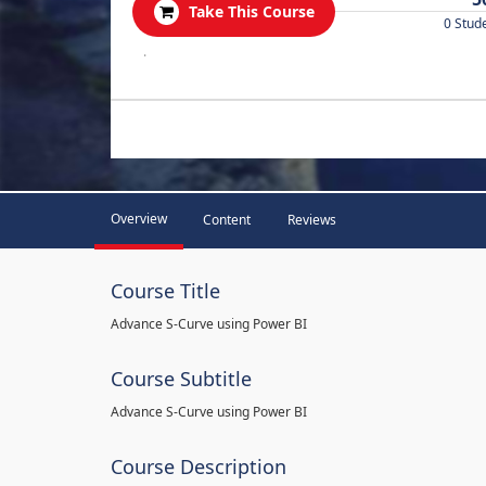
Take This Course
0 Stud
.
Overview
Content
Reviews
Course Title
Advance S-Curve using Power BI
Course Subtitle
Advance S-Curve using Power BI
Course Description