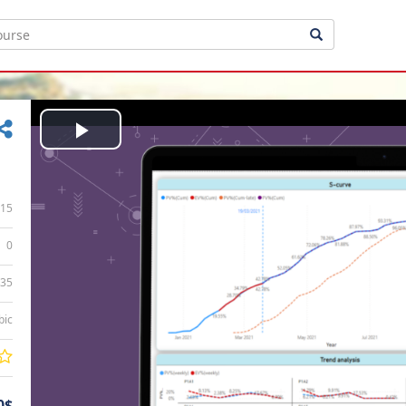
Play
Video
15
0
:35
bic
0$