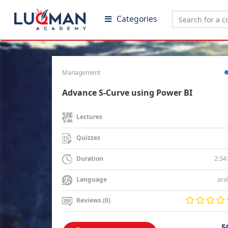
Categories
Management
Advance S-Curve using Power BI
Lectures
Quizzes
2:34
Duration
ara
Language
Reviews (0)
5