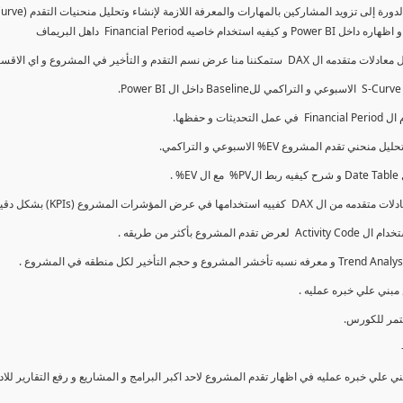
كما سنتناول معادلات متقدمه ال DAX و اي الاقسام اكثر تأخيرا , كل هذا بشكل تفاعلي و محدث باستمرار
ي علي خبره عمليه في اظهار تقدم المشروع لاحد اكبر البرامج و المشاريع و رفع التقارير لل