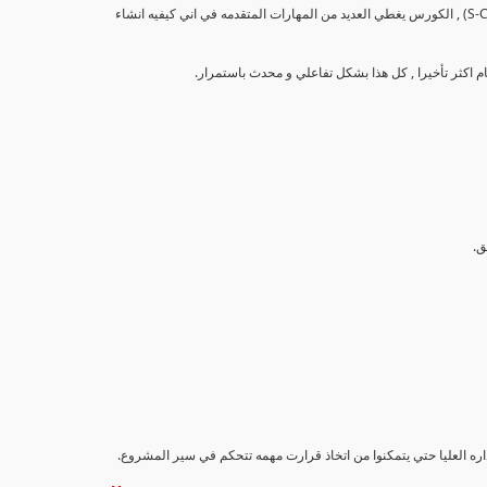
تهدف هذه الدورة إلى تزويد المشاركين بالمهارات والمعرفة اللازمة لإنشاء وتحليل منحنيات التقدم (S-Curve) , الكورس يغطي العديد من المهارات المتقدمه في اني كيفيه انشاء
اداره العليا حتي يتمكنوا من اتخاذ قرارت مهمه تتحكم في سير المشروع