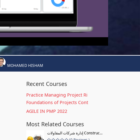
MOHAMED HISHAM
Recent Courses
Practice Managing Project Ri
Foundations of Projects Cont
AGILE IN PMP 2022
Most Related Courses
إدارة شركات المقاولات Construc...
(0 Reviews )