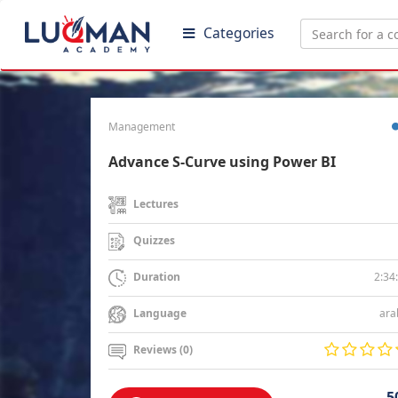
Categories
Management
Advance S-Curve using Power BI
Lectures
Quizzes
2:34
Duration
ara
Language
Reviews (0)
5