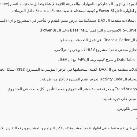
كما سنتناول معادلات متقدمه ال DAX و اي الاقسام اكثر تأخيرا , كل هذا بشكل تفاعلي و محدث باستمرار
ي علي خبره عمليه في اظهار تقدم المشروع لاحد اكبر البرامج و المشاريع و رفع التقارير لل