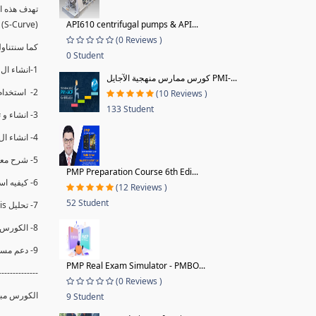
(S-Curve) و اظهاره داخل Power BI و كيفيه استخدام خاصيه Financial Period داهل البريماف
API610 centrifugal pumps & API...
(0 Reviews )
ستمكننا منا عرض نسم التقدم و التأخير في المشروع .
0 Student
1-انشاء ال S-Curve الاسبوعي و التراكمي للBaseline داخل ال Power BI.
كورس ممارس منهجية الآجايل PMI-...
2- استخدام ال Financial Period في عمل التحديثات و حفظها.
(10 Reviews )
133 Student
3- انشاء و تحليل منحني تقدم المشروع EV% الاسبوعي و التراكمي.
4- انشاء ال Date Table و شرح كيفيه ربط الPV% مع ال EV% .
5- شرح معادلات متقدمه من ال DAX كفييه استخدامها في عرض المؤشرات المشروع (KPIs) بشكل دقيق.
PMP Preparation Course 6th Edi...
6- كيفيه استخدام ال Activity Code لعرض تقدم المشروع بأكثر من طريقه .
(12 Reviews )
52 Student
7- تحليل Trend Analysis و معرفه نسبه تأخشر المشروع و حجم التأخير لكل منطقه في المشروع .
8- الكورس مبني علي خبره عمليه .
9- دعم مستمر للكورس.
PMP Real Exam Simulator - PMBO...
--------------
(0 Reviews )
الكورس مبن.
9 Student