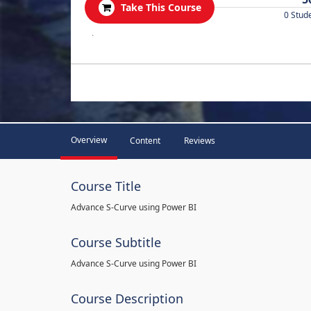
Take This Course
0 Stud
.
Overview
Content
Reviews
Course Title
Advance S-Curve using Power BI
Course Subtitle
Advance S-Curve using Power BI
Course Description