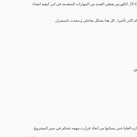
تهدف هذه الدورة إلى تزويد المشاركين بالمهارات والمعرفة اللازمة لإنشاء وتحليل منحنيات التقدم (S-Curve) , الكورس يغطي العديد من المهارات المتقدمه في اني كيفيه انشاء
اداره العليا حتي يتمكنوا من اتخاذ قرارت مهمه تتحكم في سير المشروع