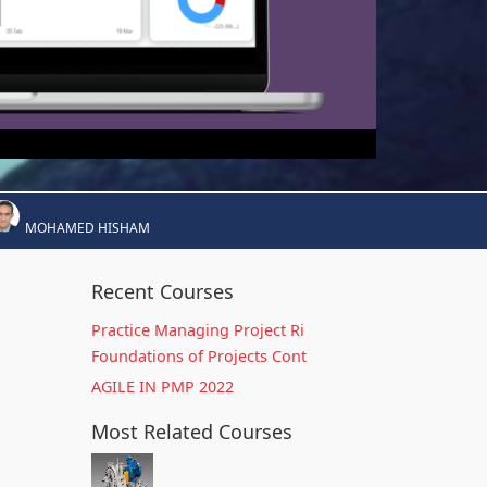
MOHAMED HISHAM
Recent Courses
Practice Managing Project Ri
Foundations of Projects Cont
AGILE IN PMP 2022
Most Related Courses