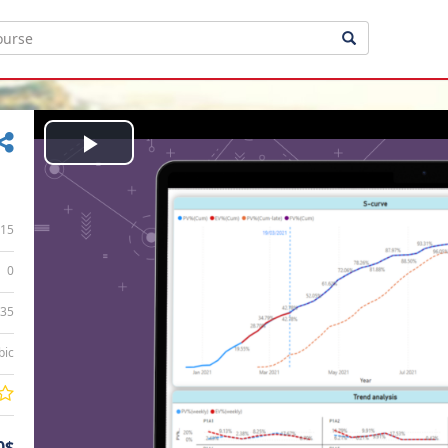
Play
Video
15
0
:35
bic
0$