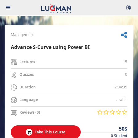
Management
Advance S-Curve using Power BI
15
Lectures
0
Quizzes
2:34:35
Duration
arabic
Language
Reviews (0)
50$
Take This Course
0 Student