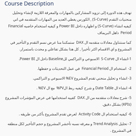
Course Description
تهدف هذه الدورة إلى تزويد المشاركين بالمهارات والمعرفة اللازمة لإنشاء وتحليل
منحنيات التقدم (S-Curve) , الكورس يغطي العديد من المهارات المتقدمه في اني
كيفيه انشاء (S-Curve) و اظهاره داخل Power BI و كيفيه استخدام خاصيه Financial
Period داهل البريماف
كما سنتناول معادلات متقدمه ال DAX ستمكننا منا عرض نسم التقدم و التأخير في
المشروع و اي الاقسام اكثر تأخيرا , كل هذا بشكل تفاعلي و محدث باستمرار.
1-انشاء ال S-Curve الاسبوعي و التراكمي للBaseline داخل ال Power BI.
2- استخدام ال Financial Period في عمل التحديثات و حفظها.
3- انشاء و تحليل منحني تقدم المشروع EV% الاسبوعي و التراكمي.
4- انشاء ال Date Table و شرح كيفيه ربط الPV% مع ال EV% .
5- شرح معادلات متقدمه من ال DAX كفييه استخدامها في عرض المؤشرات المشروع
(KPIs) بشكل دقيق.
6- كيفيه استخدام ال Activity Code لعرض تقدم المشروع بأكثر من طريقه .
7- تحليل Trend Analysis و معرفه نسبه تأخشر المشروع و حجم التأخير لكل منطقه
في المشروع .