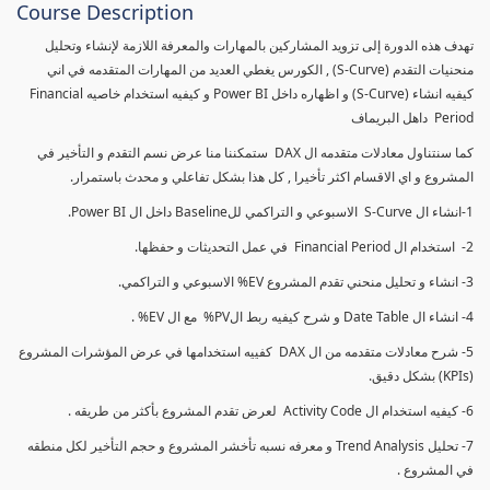
Course Description
تهدف هذه الدورة إلى تزويد المشاركين بالمهارات والمعرفة اللازمة لإنشاء وتحليل
منحنيات التقدم (S-Curve) , الكورس يغطي العديد من المهارات المتقدمه في اني
كيفيه انشاء (S-Curve) و اظهاره داخل Power BI و كيفيه استخدام خاصيه Financial
Period داهل البريماف
كما سنتناول معادلات متقدمه ال DAX ستمكننا منا عرض نسم التقدم و التأخير في
المشروع و اي الاقسام اكثر تأخيرا , كل هذا بشكل تفاعلي و محدث باستمرار.
1-انشاء ال S-Curve الاسبوعي و التراكمي للBaseline داخل ال Power BI.
2- استخدام ال Financial Period في عمل التحديثات و حفظها.
3- انشاء و تحليل منحني تقدم المشروع EV% الاسبوعي و التراكمي.
4- انشاء ال Date Table و شرح كيفيه ربط الPV% مع ال EV% .
5- شرح معادلات متقدمه من ال DAX كفييه استخدامها في عرض المؤشرات المشروع
(KPIs) بشكل دقيق.
6- كيفيه استخدام ال Activity Code لعرض تقدم المشروع بأكثر من طريقه .
7- تحليل Trend Analysis و معرفه نسبه تأخشر المشروع و حجم التأخير لكل منطقه
في المشروع .