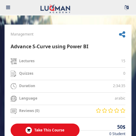
Management
Advance S-Curve using Power BI
15
Lectures
0
Quizzes
2:34:35
Duration
arabic
Language
Reviews (0)
50$
Take This Course
0 Student