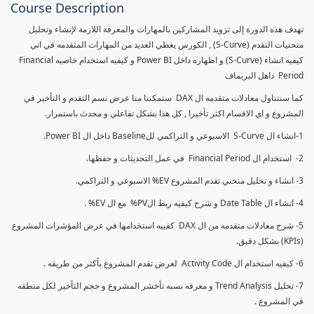
Course Description
تهدف هذه الدورة إلى تزويد المشاركين بالمهارات والمعرفة اللازمة لإنشاء وتحليل
منحنيات التقدم (S-Curve) , الكورس يغطي العديد من المهارات المتقدمه في اني
كيفيه انشاء (S-Curve) و اظهاره داخل Power BI و كيفيه استخدام خاصيه Financial
Period داهل البريماف
كما سنتناول معادلات متقدمه ال DAX ستمكننا منا عرض نسم التقدم و التأخير في
المشروع و اي الاقسام اكثر تأخيرا , كل هذا بشكل تفاعلي و محدث باستمرار.
1-انشاء ال S-Curve الاسبوعي و التراكمي للBaseline داخل ال Power BI.
2- استخدام ال Financial Period في عمل التحديثات و حفظها.
3- انشاء و تحليل منحني تقدم المشروع EV% الاسبوعي و التراكمي.
4- انشاء ال Date Table و شرح كيفيه ربط الPV% مع ال EV% .
5- شرح معادلات متقدمه من ال DAX كفييه استخدامها في عرض المؤشرات المشروع
(KPIs) بشكل دقيق.
6- كيفيه استخدام ال Activity Code لعرض تقدم المشروع بأكثر من طريقه .
7- تحليل Trend Analysis و معرفه نسبه تأخشر المشروع و حجم التأخير لكل منطقه
في المشروع .