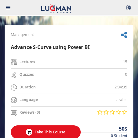
Management
Advance S-Curve using Power BI
15
Lectures
0
Quizzes
2:34:35
Duration
arabic
Language
Reviews (0)
50$
Take This Course
0 Student