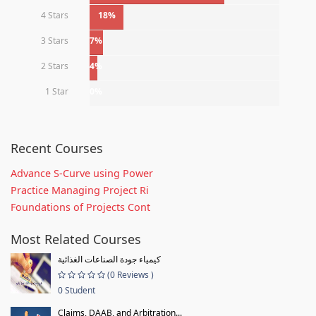
4 Stars
18%
3 Stars
7%
2 Stars
4%
1 Star
0%
Recent Courses
Advance S-Curve using Power
Practice Managing Project Ri
Foundations of Projects Cont
Most Related Courses
كيمياء جودة الصناعات الغذائية
(0 Reviews )
0 Student
Claims, DAAB, and Arbitration...