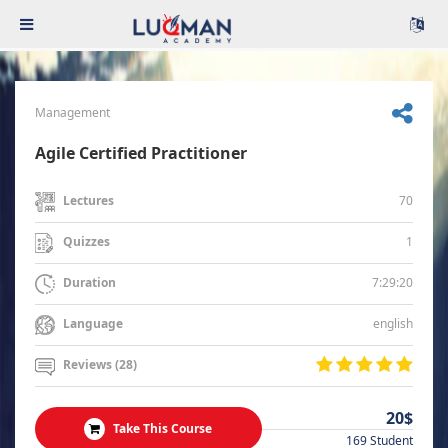
Management
Agile Certified Practitioner
70
Lectures
1
Quizzes
7:29:20
Duration
english
Language
Reviews (28)
20$
Take This Course
169 Student