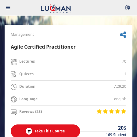
Management
Agile Certified Practitioner
70
Lectures
1
Quizzes
7:29:20
Duration
english
Language
Reviews (28)
20$
Take This Course
169 Student