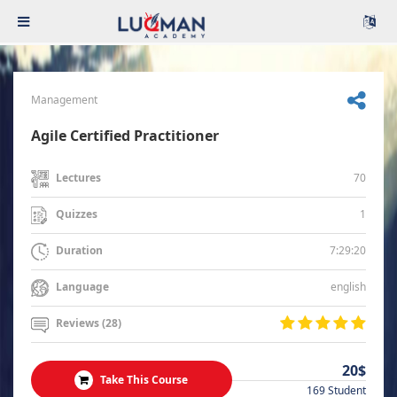
Management
Agile Certified Practitioner
70
Lectures
1
Quizzes
7:29:20
Duration
english
Language
Reviews (28)
20$
Take This Course
169 Student