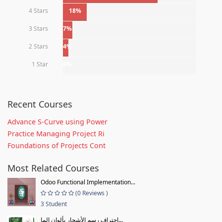
4 Stars
18%
3 Stars
7%
2 Stars
4%
1 Star
0%
Recent Courses
Advance S-Curve using Power
Practice Managing Project Ri
Foundations of Projects Cont
Most Related Courses
Odoo Functional Implementation...
(0 Reviews )
3 Student
احتراف رسم الأشجار بألوان الما...