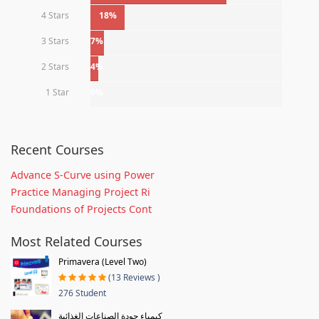
4 Stars
18%
3 Stars
7%
2 Stars
4%
1 Star
0%
Recent Courses
Advance S-Curve using Power
Practice Managing Project Ri
Foundations of Projects Cont
Most Related Courses
Primavera (Level Two)
(13 Reviews )
276 Student
كيمياء جودة الصناعات الغذائية