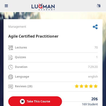
Management
Agile Certified Practitioner
70
Lectures
1
Quizzes
7:29:20
Duration
english
Language
Reviews (28)
20$
Take This Course
169 Student