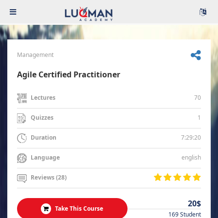
Management
Agile Certified Practitioner
70
Lectures
1
Quizzes
7:29:20
Duration
english
Language
Reviews (28)
20$
Take This Course
169 Student