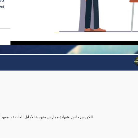
ent
 Practitioner Course)- الكورس خاص بشهادة ممارس منهجية الأجايل الخاصة بـ معهد إدارة المشروعات