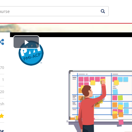
Play
Video
70
1
:20
ish
0$