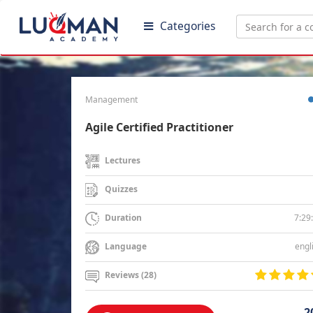
Categories
Management
Agile Certified Practitioner
Lectures
Quizzes
7:29
Duration
engl
Language
Reviews (28)
2