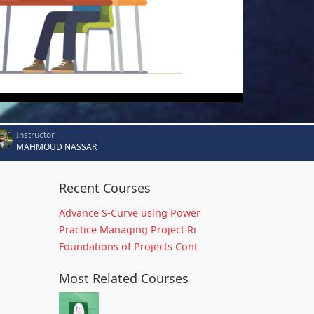
Instructor
MAHMOUD NASSAR
Recent Courses
Advance S-Curve using Power
Practice Managing Project Ri
Foundations of Projects Cont
Most Related Courses