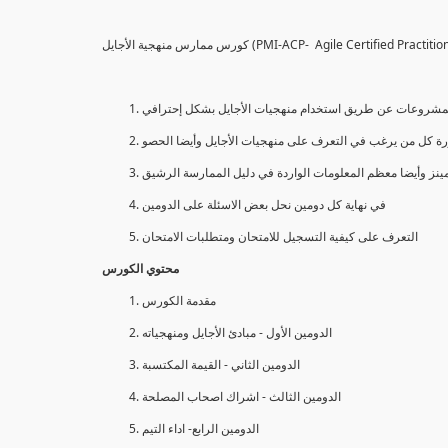
كورس ممارس منهجية الأجايل (PMI-ACP- Agile Certified Pra
 المشروعات عن طريق استخدام منهجيات الأجايل بشكل إحترافي
نز وأيضا معظم المعلومات الواردة في دليل الممارسة الرشيق
في نهاية كل دومين نحل بعض الاسئلة على الدومين
التعرف على كيفية التسجيل للامتحان ومتطلبات الامتحان
محتوي الكورس
مقدمة الكورس
الدومين الأول - مبادئ الأجايل ومنهجياته
الدومين الثاني - القيمة المكتسبة
الدومين الثالث - اشراك اصحاب المصلحة
الدومين الرابع- اداء التيم