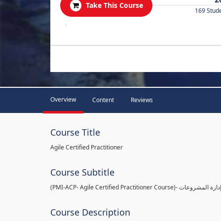
Take This Course
169 Stud
.
Overview
Content
Reviews
Course Title
Agile Certified Practitioner
Course Subtitle
(PMI-ACP- Agile Certified
Course Description