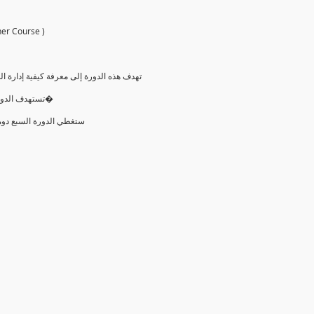
ctitioner Course )
تهدف هذه الدورة إلى معرفة كيفية إدارة
تستهدف الدورة كل من يرغب في التعرف على منهجيات الأجايل وأيضا الحصو�
ستغطي الدورة السبع دومي