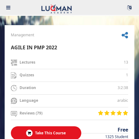
Management
AGILE IN PMP 2022
13
Lectures
1
Quizzes
3:2:38
Duration
arabic
Language
Reviews (79)
Free
Take This Course
1325 Student