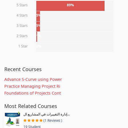
5 Stars
89%
4 Stars
5%
3 Stars
5%
2 Stars
1%
1 Star
0%
Recent Courses
Advance S-Curve using Power
Practice Managing Project Ri
Foundations of Projects Cont
Most Related Courses
إدارة التغييرات في المشاريع ال...
(1 Reviews )
19 Student