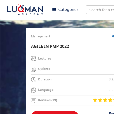
Categories
Management
AGILE IN PMP 2022
Lectures
Quizzes
3:2
Duration
ara
Language
Reviews (79)
Fr