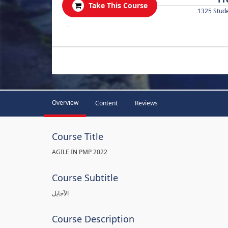
Take This Course
1325 Stud
.
Overview
Content
Reviews
Course Title
AGILE IN PMP 2022
Course Subtitle
الآجايل
Course Description