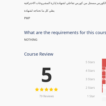
يطي كل ما تحتاجه لشهادة
PMP
What are the requirements for this cour
NOTHING
Course Review
5 Stars
5
4 Stars
5
3 Stars
5
2 Stars
1
79 Reviews
1 Star
0