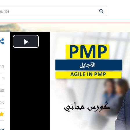
Play
Video
13
1
:38
bic
ee