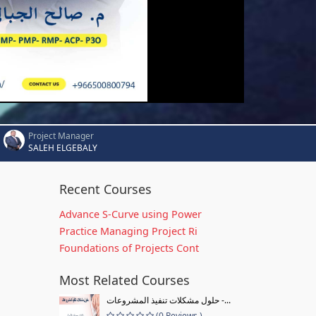
Project Manager
SALEH ELGEBALY
Recent Courses
Advance S-Curve using Power
Practice Managing Project Ri
Foundations of Projects Cont
Most Related Courses
حلول مشكلات تنفيذ المشروعات -...
(0 Reviews )