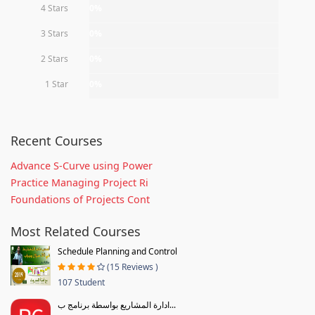
4 Stars
0%
3 Stars
0%
2 Stars
0%
1 Star
0%
Recent Courses
Advance S-Curve using Power
Practice Managing Project Ri
Foundations of Projects Cont
Most Related Courses
Schedule Planning and Control
(15 Reviews )
107 Student
ادارة المشاريع بواسطة برنامج ب...