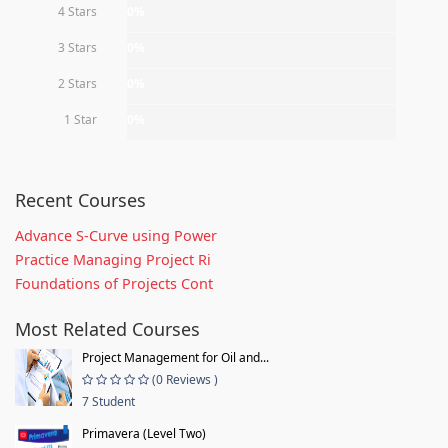
4 Stars
0%
3 Stars
0%
2 Stars
0%
1 Star
0%
Recent Courses
Advance S-Curve using Power
Practice Managing Project Ri
Foundations of Projects Cont
Most Related Courses
Project Management for Oil and...
(0 Reviews )
7 Student
Primavera (Level Two)