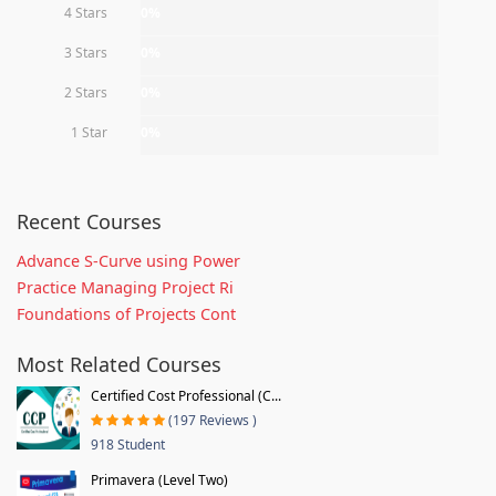
4 Stars
0%
3 Stars
0%
2 Stars
0%
1 Star
0%
Recent Courses
Advance S-Curve using Power
Practice Managing Project Ri
Foundations of Projects Cont
Most Related Courses
Certified Cost Professional (C...
(197 Reviews )
918 Student
Primavera (Level Two)