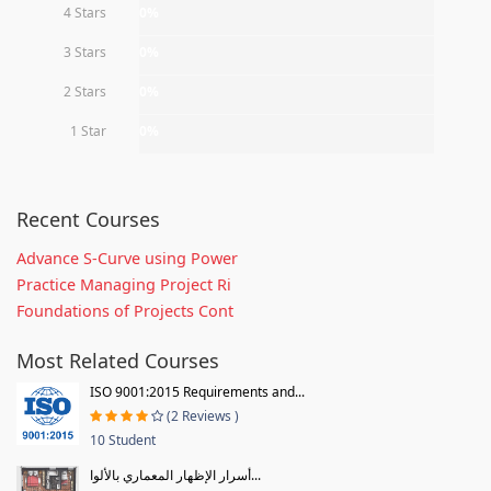
4 Stars
0%
3 Stars
0%
2 Stars
0%
1 Star
0%
Recent Courses
Advance S-Curve using Power
Practice Managing Project Ri
Foundations of Projects Cont
Most Related Courses
ISO 9001:2015 Requirements and...
(2 Reviews )
10 Student
أسرار الإظهار المعماري بالألوا...