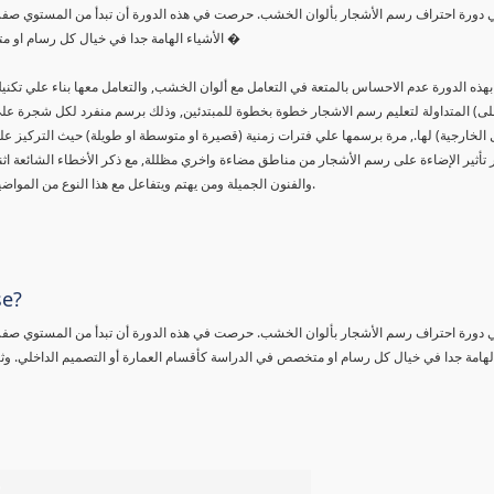
ي دورة احتراف رسم الأشجار بألوان الخشب. حرصت في هذه الدورة أن تبدأ من المستوي صفر و
الأشياء الهامة جدا في خيال كل رسام او متخصص في الدراسة كأقسام العمارة أو التصميم الداخلي. وثانيا هي ألوان �
هذه الدورة عدم الاحساس بالمتعة في التعامل مع ألوان الخشب, والتعامل معها بناء علي تك
لى) المتداولة لتعليم رسم الاشجار خطوة بخطوة للمبتدئين, وذلك برسم منفرد لكل شجرة علي 
ل الخارجية) لها., مرة برسمها علي فترات زمنية (قصيرة او متوسطة او طويلة) حيث التركيز عل
ر تأثير الإضاءة على رسم الأشجار من مناطق مضاءة واخري مظللة, مع ذكر الأخطاء الشائعة اث
والفنون الجميلة ومن يهتم ويتفاعل مع هذا النوع من المواضيع المتخصصة سواء في المحتوى المقدم او طريقة التلوين بألوان الخشب.
se?
ي دورة احتراف رسم الأشجار بألوان الخشب. حرصت في هذه الدورة أن تبدأ من المستوي صفر و
الهامة جدا في خيال كل رسام او متخصص في الدراسة كأقسام العمارة أو التصميم الداخلي. وثان
%