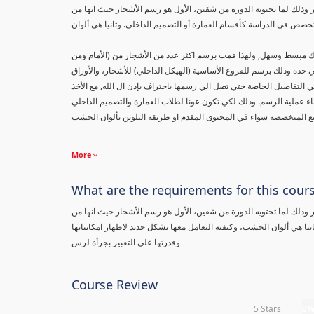
ذلك لما تحتويه الدورة من شقين، الأول هو رسم الأشجار حيث انها من
نيك مبسط وسهل, ولهذا قمت برسم اكثر عدد من الأشجار من (الأمام ومن
حده وذلك برسم للفروع الأساسية (الهيكل الداخلي) للأشجار، والأوراق
ي التفاصيل الخاصة حتي تصل الي رسمها باحتراف بإذن ال الله, مع الأخذ
ناء عملية الرسم. وذلك لكي تكون عونا لطلاب العمارة والتصميم الداخلي
More
What are the requirements for this cour
ذلك لما تحتويه الدورة من شقين، الأول هو رسم الأشجار حيث انها من
يا هي ألوان الخشب، وكيفية التعامل معها بشكل جديد لاظهار امكانياتها
وقدرتها على التعبير بجرأة لرس
Course Review
5 Stars
0