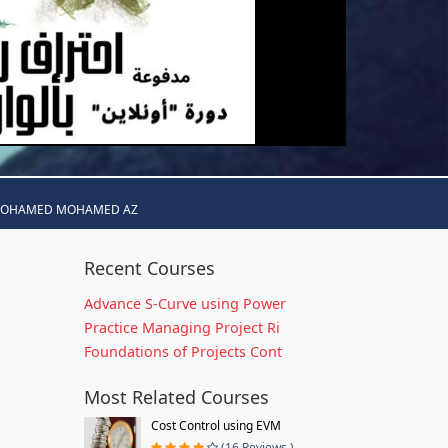
MOHAMED MOHAMED AZ
Recent Courses
Advance S-Curve using Power
Practice Managing Project Ri
Foundations of Projects Cont
Most Related Courses
Cost Control using EVM
(16 Reviews )