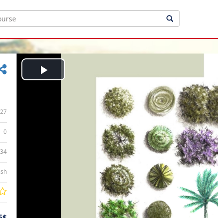
Play
Video
27
0
:34
ish
5$