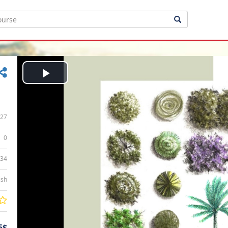
Play
Video
27
0
:34
ish
5$