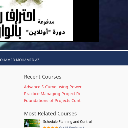
MOHAMED MOHAMED AZ
Recent Courses
Advance S-Curve using Power
Practice Managing Project Ri
Foundations of Projects Cont
Most Related Courses
Schedule Planning and Control
(15 Reviews )