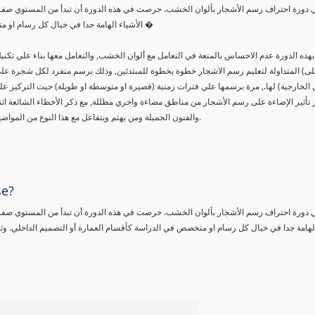
ي دورة احتراف رسم الأشجار بألوان الخشب. حرصت في هذه الدورة أن تبدأ من المستوي صفر و
الأشياء الهامة جدا في خيال كل رسام او متخصص في الدراسة كأقسام العمارة أو التصميم الداخلي. وثانيا هي ألوان �
هذه الدورة عدم الاحساس بالمتعة في التعامل مع ألوان الخشب, والتعامل معها بناء علي تك
لى) المتداولة لتعليم رسم الاشجار خطوة بخطوة للمبتدئين, وذلك برسم منفرد لكل شجرة علي 
ل الخارجية) لها., مرة برسمها علي فترات زمنية (قصيرة او متوسطة او طويلة) حيث التركيز عل
ر تأثير الإضاءة على رسم الأشجار من مناطق مضاءة واخري مظللة, مع ذكر الأخطاء الشائعة اث
والفنون الجميلة ومن يهتم ويتفاعل مع هذا النوع من المواضيع المتخصصة سواء في المحتوى المقدم او طريقة التلوين بألوان الخشب.
se?
ي دورة احتراف رسم الأشجار بألوان الخشب. حرصت في هذه الدورة أن تبدأ من المستوي صفر و
الهامة جدا في خيال كل رسام او متخصص في الدراسة كأقسام العمارة أو التصميم الداخلي. وثان
%