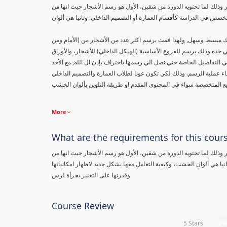
ذلك لما تحتويه الدورة من شقين، الأول هو رسم الأشجار حيث انها من
نيك مبسط وسهل, ولهذا قمت برسم اكثر عدد من الأشجار من (الأمام ومن
حده وذلك برسم للفروع الأساسية (الهيكل الداخلي) للأشجار، والأوراق
ي التفاصيل الخاصة حتي تصل الي رسمها باحتراف بإذن ال الله, مع الأخذ
ناء عملية الرسم. وذلك لكي تكون عونا لطلاب العمارة والتصميم الداخلي
More
What are the requirements for this cour
ذلك لما تحتويه الدورة من شقين، الأول هو رسم الأشجار حيث انها من
يا هي ألوان الخشب، وكيفية التعامل معها بشكل جديد لاظهار امكانياتها
وقدرتها على التعبير بجرأة لرس
Course Review
5 Stars
0