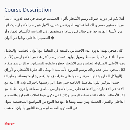
Course Description
أهلا بكم في دورة احتراف رسم الأشجار بألوان الخشب. حرصت في هذه الدورة أن تبدأ
من المستوي صفر وذلك لما تحتويه الدورة من شقين، الأول هو رسم الأشجار حيث انها
من الأشياء الهامة جدا في خيال كل رسام او متخصص في الدراسة كأقسام العمارة أو
التصميم الداخلي. وثانيا هي ألوان �
كان هدفي بهذه الدورة عدم الاحساس بالمتعة في التعامل مع ألوان الخشب, والتعامل
معها بناء علي تكنيك مبسط وسهل, ولهذا قمت برسم اكثر عدد من الأشجار من (الأمام
ومن الأعلى) المتداولة لتعليم رسم الاشجار خطوة بخطوة للمبتدئين, وذلك برسم منفرد
لكل شجرة علي حده وذلك برسم للفروع الأساسية (الهيكل الداخلي) للأشجار، والأوراق
(الهياكل الخارجية) لها., مرة برسمها علي فترات زمنية (قصيرة او متوسطة او طويلة)
حيث التركيز علي التفاصيل الخاصة حتي تصل الي رسمها باحتراف بإذن ال الله, مع
الأخذ في الاعتبار تأثير الإضاءة على رسم الأشجار من مناطق مضاءة واخري مظللة, مع
ذكر الأخطاء الشائعة اثناء عملية الرسم. وذلك لكي تكون عونا لطلاب العمارة والتصميم
الداخلي والفنون الجميلة ومن يهتم ويتفاعل مع هذا النوع من المواضيع المتخصصة سواء
في المحتوى المقدم او طريقة التلوين بألوان الخشب.
More