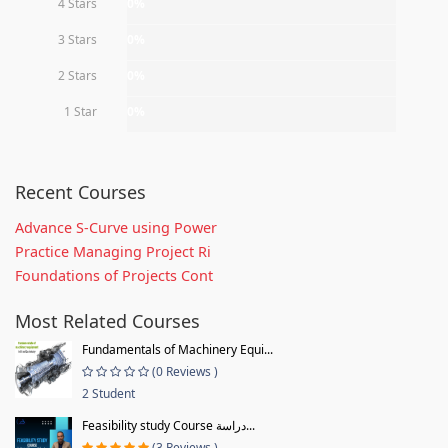
4 Stars
0%
3 Stars
0%
2 Stars
0%
1 Star
0%
Recent Courses
Advance S-Curve using Power
Practice Managing Project Ri
Foundations of Projects Cont
Most Related Courses
Fundamentals of Machinery Equi...
(0 Reviews )
2 Student
Feasibility study Course دراسة...
(3 Reviews )