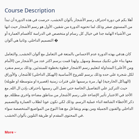
Course Description
أهلا بكم في دورة احتراف رسم الأشجار بألوان الخشب. حرصت في هذه الدورة أن تبدأ
من المستوي صفر وذلك لما تحتويه الدورة من شقين، الأول هو رسم الأشجار حيث انها
من الأشياء الهامة جدا في خيال كل رسام او متخصص في الدراسة كأقسام العمارة أو
التصميم الداخلي. وثانيا هي ألوان �
كان هدفي بهذه الدورة عدم الاحساس بالمتعة في التعامل مع ألوان الخشب, والتعامل
معها بناء علي تكنيك مبسط وسهل, ولهذا قمت برسم اكثر عدد من الأشجار من (الأمام
ومن الأعلى) المتداولة لتعليم رسم الاشجار خطوة بخطوة للمبتدئين, وذلك برسم منفرد
لكل شجرة علي حده وذلك برسم للفروع الأساسية (الهيكل الداخلي) للأشجار، والأوراق
(الهياكل الخارجية) لها., مرة برسمها علي فترات زمنية (قصيرة او متوسطة او طويلة)
حيث التركيز علي التفاصيل الخاصة حتي تصل الي رسمها باحتراف بإذن ال الله, مع
الأخذ في الاعتبار تأثير الإضاءة على رسم الأشجار من مناطق مضاءة واخري مظللة, مع
ذكر الأخطاء الشائعة اثناء عملية الرسم. وذلك لكي تكون عونا لطلاب العمارة والتصميم
الداخلي والفنون الجميلة ومن يهتم ويتفاعل مع هذا النوع من المواضيع المتخصصة سواء
في المحتوى المقدم او طريقة التلوين بألوان الخشب.
More