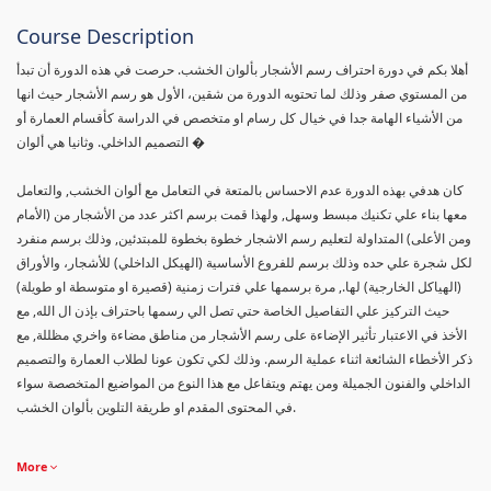
Course Description
أهلا بكم في دورة احتراف رسم الأشجار بألوان الخشب. حرصت في هذه الدورة أن تبدأ
من المستوي صفر وذلك لما تحتويه الدورة من شقين، الأول هو رسم الأشجار حيث انها
من الأشياء الهامة جدا في خيال كل رسام او متخصص في الدراسة كأقسام العمارة أو
التصميم الداخلي. وثانيا هي ألوان �
كان هدفي بهذه الدورة عدم الاحساس بالمتعة في التعامل مع ألوان الخشب, والتعامل
معها بناء علي تكنيك مبسط وسهل, ولهذا قمت برسم اكثر عدد من الأشجار من (الأمام
ومن الأعلى) المتداولة لتعليم رسم الاشجار خطوة بخطوة للمبتدئين, وذلك برسم منفرد
لكل شجرة علي حده وذلك برسم للفروع الأساسية (الهيكل الداخلي) للأشجار، والأوراق
(الهياكل الخارجية) لها., مرة برسمها علي فترات زمنية (قصيرة او متوسطة او طويلة)
حيث التركيز علي التفاصيل الخاصة حتي تصل الي رسمها باحتراف بإذن ال الله, مع
الأخذ في الاعتبار تأثير الإضاءة على رسم الأشجار من مناطق مضاءة واخري مظللة, مع
ذكر الأخطاء الشائعة اثناء عملية الرسم. وذلك لكي تكون عونا لطلاب العمارة والتصميم
الداخلي والفنون الجميلة ومن يهتم ويتفاعل مع هذا النوع من المواضيع المتخصصة سواء
في المحتوى المقدم او طريقة التلوين بألوان الخشب.
More