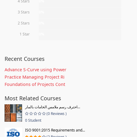
4 Stars
0%
3 Stars
0%
2 Stars
0%
1 Star
0%
Recent Courses
Advance S-Curve using Power
Practice Managing Project Ri
Foundations of Projects Cont
Most Related Courses
احترف رسم ملامس الخامات بالمار...
(0 Reviews )
0 Student
ISO 9001:2015 Requirements and...
(2 Reviews )