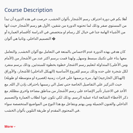
Course Description
أهلا بكم في دورة احتراف رسم الأشجار بألوان الخشب. حرصت في هذه الدورة أن تبدأ
من المستوي صفر وذلك لما تحتويه الدورة من شقين، الأول هو رسم الأشجار حيث انها
من الأشياء الهامة جدا في خيال كل رسام او متخصص في الدراسة كأقسام العمارة أو
التصميم الداخلي. وثانيا هي ألوان �
كان هدفي بهذه الدورة عدم الاحساس بالمتعة في التعامل مع ألوان الخشب, والتعامل
معها بناء علي تكنيك مبسط وسهل, ولهذا قمت برسم اكثر عدد من الأشجار من (الأمام
ومن الأعلى) المتداولة لتعليم رسم الاشجار خطوة بخطوة للمبتدئين, وذلك برسم منفرد
لكل شجرة علي حده وذلك برسم للفروع الأساسية (الهيكل الداخلي) للأشجار، والأوراق
(الهياكل الخارجية) لها., مرة برسمها علي فترات زمنية (قصيرة او متوسطة او طويلة)
حيث التركيز علي التفاصيل الخاصة حتي تصل الي رسمها باحتراف بإذن ال الله, مع
الأخذ في الاعتبار تأثير الإضاءة على رسم الأشجار من مناطق مضاءة واخري مظللة, مع
ذكر الأخطاء الشائعة اثناء عملية الرسم. وذلك لكي تكون عونا لطلاب العمارة والتصميم
الداخلي والفنون الجميلة ومن يهتم ويتفاعل مع هذا النوع من المواضيع المتخصصة سواء
في المحتوى المقدم او طريقة التلوين بألوان الخشب.
More