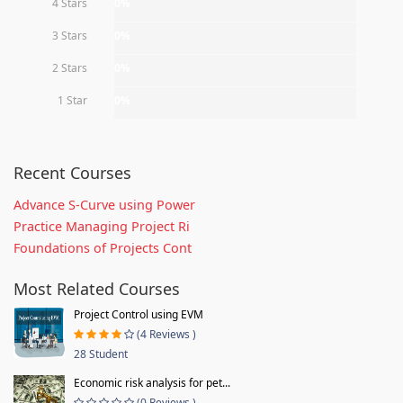
4 Stars
0%
3 Stars
0%
2 Stars
0%
1 Star
0%
Recent Courses
Advance S-Curve using Power
Practice Managing Project Ri
Foundations of Projects Cont
Most Related Courses
Project Control using EVM
(4 Reviews )
28 Student
Economic risk analysis for pet...
(0 Reviews )