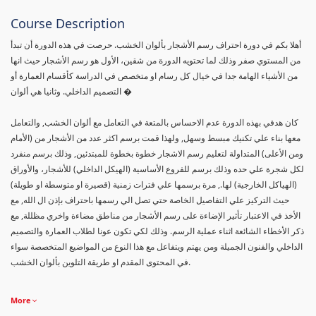
Course Description
أهلا بكم في دورة احتراف رسم الأشجار بألوان الخشب. حرصت في هذه الدورة أن تبدأ
من المستوي صفر وذلك لما تحتويه الدورة من شقين، الأول هو رسم الأشجار حيث انها
من الأشياء الهامة جدا في خيال كل رسام او متخصص في الدراسة كأقسام العمارة أو
التصميم الداخلي. وثانيا هي ألوان �
كان هدفي بهذه الدورة عدم الاحساس بالمتعة في التعامل مع ألوان الخشب, والتعامل
معها بناء علي تكنيك مبسط وسهل, ولهذا قمت برسم اكثر عدد من الأشجار من (الأمام
ومن الأعلى) المتداولة لتعليم رسم الاشجار خطوة بخطوة للمبتدئين, وذلك برسم منفرد
لكل شجرة علي حده وذلك برسم للفروع الأساسية (الهيكل الداخلي) للأشجار، والأوراق
(الهياكل الخارجية) لها., مرة برسمها علي فترات زمنية (قصيرة او متوسطة او طويلة)
حيث التركيز علي التفاصيل الخاصة حتي تصل الي رسمها باحتراف بإذن ال الله, مع
الأخذ في الاعتبار تأثير الإضاءة على رسم الأشجار من مناطق مضاءة واخري مظللة, مع
ذكر الأخطاء الشائعة اثناء عملية الرسم. وذلك لكي تكون عونا لطلاب العمارة والتصميم
الداخلي والفنون الجميلة ومن يهتم ويتفاعل مع هذا النوع من المواضيع المتخصصة سواء
في المحتوى المقدم او طريقة التلوين بألوان الخشب.
More