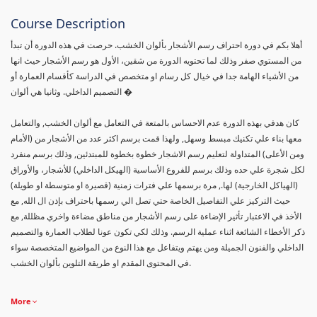
Course Description
أهلا بكم في دورة احتراف رسم الأشجار بألوان الخشب. حرصت في هذه الدورة أن تبدأ
من المستوي صفر وذلك لما تحتويه الدورة من شقين، الأول هو رسم الأشجار حيث انها
من الأشياء الهامة جدا في خيال كل رسام او متخصص في الدراسة كأقسام العمارة أو
التصميم الداخلي. وثانيا هي ألوان �
كان هدفي بهذه الدورة عدم الاحساس بالمتعة في التعامل مع ألوان الخشب, والتعامل
معها بناء علي تكنيك مبسط وسهل, ولهذا قمت برسم اكثر عدد من الأشجار من (الأمام
ومن الأعلى) المتداولة لتعليم رسم الاشجار خطوة بخطوة للمبتدئين, وذلك برسم منفرد
لكل شجرة علي حده وذلك برسم للفروع الأساسية (الهيكل الداخلي) للأشجار، والأوراق
(الهياكل الخارجية) لها., مرة برسمها علي فترات زمنية (قصيرة او متوسطة او طويلة)
حيث التركيز علي التفاصيل الخاصة حتي تصل الي رسمها باحتراف بإذن ال الله, مع
الأخذ في الاعتبار تأثير الإضاءة على رسم الأشجار من مناطق مضاءة واخري مظللة, مع
ذكر الأخطاء الشائعة اثناء عملية الرسم. وذلك لكي تكون عونا لطلاب العمارة والتصميم
الداخلي والفنون الجميلة ومن يهتم ويتفاعل مع هذا النوع من المواضيع المتخصصة سواء
في المحتوى المقدم او طريقة التلوين بألوان الخشب.
More