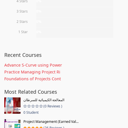
4 Stars
0%
3 Stars
0%
2 Stars
0%
1 Star
0%
Recent Courses
Advance S-Curve using Power
Practice Managing Project Ri
Foundations of Projects Cont
Most Related Courses
المعالجة الكيميائية للسرطان
(0 Reviews )
0 Student
Project Management (Earned Val...
(26 Reviews )