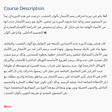
Course Description
أهلا بكم في دورة احتراف رسم الأشجار بألوان الخشب. حرصت في هذه الدورة أن تبدأ
من المستوي صفر وذلك لما تحتويه الدورة من شقين، الأول هو رسم الأشجار حيث انها
من الأشياء الهامة جدا في خيال كل رسام او متخصص في الدراسة كأقسام العمارة أو
التصميم الداخلي. وثانيا هي ألوان �
كان هدفي بهذه الدورة عدم الاحساس بالمتعة في التعامل مع ألوان الخشب, والتعامل
معها بناء علي تكنيك مبسط وسهل, ولهذا قمت برسم اكثر عدد من الأشجار من (الأمام
ومن الأعلى) المتداولة لتعليم رسم الاشجار خطوة بخطوة للمبتدئين, وذلك برسم منفرد
لكل شجرة علي حده وذلك برسم للفروع الأساسية (الهيكل الداخلي) للأشجار، والأوراق
(الهياكل الخارجية) لها., مرة برسمها علي فترات زمنية (قصيرة او متوسطة او طويلة)
حيث التركيز علي التفاصيل الخاصة حتي تصل الي رسمها باحتراف بإذن ال الله, مع
الأخذ في الاعتبار تأثير الإضاءة على رسم الأشجار من مناطق مضاءة واخري مظللة, مع
ذكر الأخطاء الشائعة اثناء عملية الرسم. وذلك لكي تكون عونا لطلاب العمارة والتصميم
الداخلي والفنون الجميلة ومن يهتم ويتفاعل مع هذا النوع من المواضيع المتخصصة سواء
في المحتوى المقدم او طريقة التلوين بألوان الخشب.
More