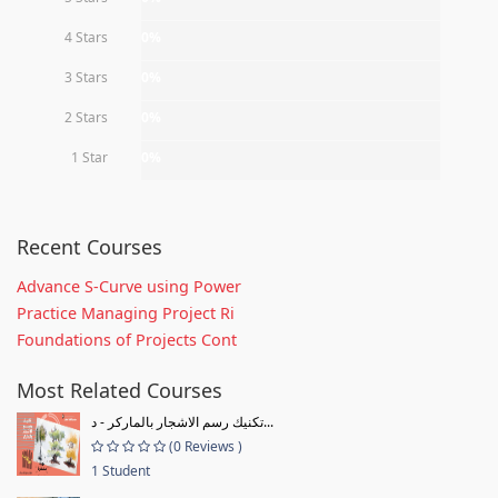
4 Stars
0%
3 Stars
0%
2 Stars
0%
1 Star
0%
Recent Courses
Advance S-Curve using Power
Practice Managing Project Ri
Foundations of Projects Cont
Most Related Courses
تكنيك رسم الاشجار بالماركر - د...
(0 Reviews )
1 Student