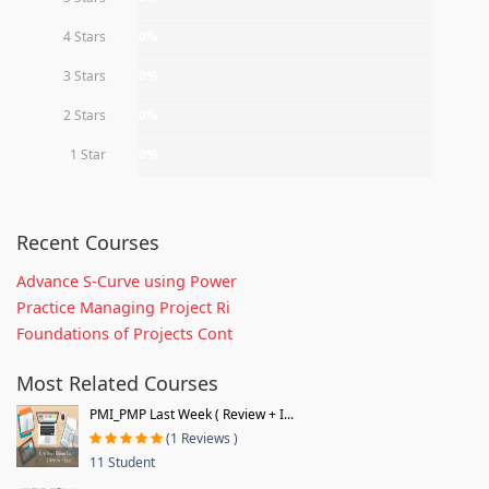
4 Stars
0%
3 Stars
0%
2 Stars
0%
1 Star
0%
Recent Courses
Advance S-Curve using Power
Practice Managing Project Ri
Foundations of Projects Cont
Most Related Courses
PMI_PMP Last Week ( Review + I...
(1 Reviews )
11 Student