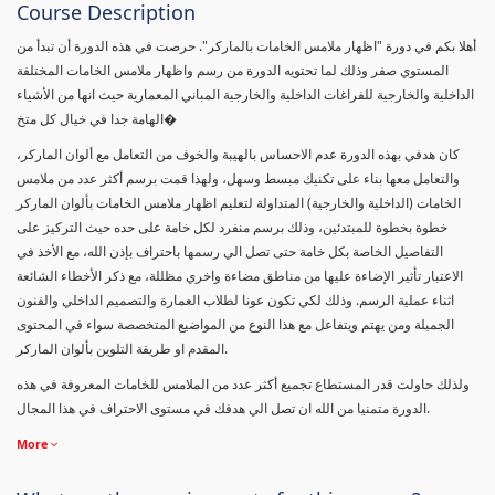
Course Description
أهلا بكم في دورة "اظهار ملامس الخامات بالماركر". حرصت في هذه الدورة أن تبدأ من
المستوي صفر وذلك لما تحتويه الدورة من رسم واظهار ملامس الخامات المختلفة
الداخلية والخارجية للفراغات الداخلية والخارجية المباني المعمارية حيث انها من الأشياء
الهامة جدا في خيال كل متخ�
كان هدفي بهذه الدورة عدم الاحساس بالهيبة والخوف من التعامل مع ألوان الماركر،
والتعامل معها بناء على تكنيك مبسط وسهل، ولهذا قمت برسم أكثر عدد من ملامس
الخامات (الداخلية والخارجية) المتداولة لتعليم اظهار ملامس الخامات بألوان الماركر
خطوة بخطوة للمبتدئين، وذلك برسم منفرد لكل خامة على حده حيث التركيز على
التفاصيل الخاصة بكل خامة حتى تصل الي رسمها باحتراف بإذن الله، مع الأخذ في
الاعتبار تأثير الإضاءة عليها من مناطق مضاءة واخري مظللة، مع ذكر الأخطاء الشائعة
اثناء عملية الرسم. وذلك لكي تكون عونا لطلاب العمارة والتصميم الداخلي والفنون
الجميلة ومن يهتم ويتفاعل مع هذا النوع من المواضيع المتخصصة سواء في المحتوى
المقدم او طريقة التلوين بألوان الماركر.
ولذلك حاولت قدر المستطاع تجميع أكثر عدد من الملامس للخامات المعروفة في هذه
الدورة متمنيا من الله ان تصل الي هدفك في مستوى الاحتراف في هذا المجال.
More