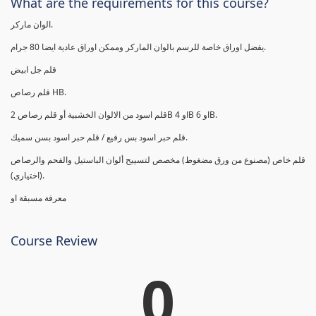
What are the requirements for this course?
الوان ماركر.
يفضل اوراق خاصة للرسم بالوان الماركر وممكن اوراق عادية ايضا 80 جرام.
قلم جل ابيض
قلم رصاص HB.
قلم اسود من الالوان الخشبية أو قلم رصاص 2B او 4B او 6B.
قلم حبر اسود بس رفيع / قلم حبر اسود بسن سميك.
قلم خاص (مصنوع من ورق مضغوط) مخصص لتسييح ألوان الباستيل والفحم والرصاص
(اختياري).
معرفة مسبقة او
Course Review
0