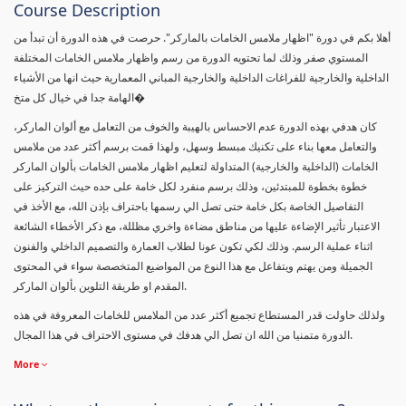
Course Description
أهلا بكم في دورة "اظهار ملامس الخامات بالماركر". حرصت في هذه الدورة أن تبدأ من
المستوي صفر وذلك لما تحتويه الدورة من رسم واظهار ملامس الخامات المختلفة
الداخلية والخارجية للفراغات الداخلية والخارجية المباني المعمارية حيث انها من الأشياء
الهامة جدا في خيال كل متخ�
كان هدفي بهذه الدورة عدم الاحساس بالهيبة والخوف من التعامل مع ألوان الماركر،
والتعامل معها بناء على تكنيك مبسط وسهل، ولهذا قمت برسم أكثر عدد من ملامس
الخامات (الداخلية والخارجية) المتداولة لتعليم اظهار ملامس الخامات بألوان الماركر
خطوة بخطوة للمبتدئين، وذلك برسم منفرد لكل خامة على حده حيث التركيز على
التفاصيل الخاصة بكل خامة حتى تصل الي رسمها باحتراف بإذن الله، مع الأخذ في
الاعتبار تأثير الإضاءة عليها من مناطق مضاءة واخري مظللة، مع ذكر الأخطاء الشائعة
اثناء عملية الرسم. وذلك لكي تكون عونا لطلاب العمارة والتصميم الداخلي والفنون
الجميلة ومن يهتم ويتفاعل مع هذا النوع من المواضيع المتخصصة سواء في المحتوى
المقدم او طريقة التلوين بألوان الماركر.
ولذلك حاولت قدر المستطاع تجميع أكثر عدد من الملامس للخامات المعروفة في هذه
الدورة متمنيا من الله ان تصل الي هدفك في مستوى الاحتراف في هذا المجال.
More