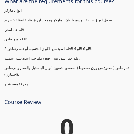
What are the requirements for this course?
الوان ماركر.
يفضل اوراق خاصة للرسم بالوان الماركر وممكن اوراق عادية ايضا 80 جرام.
قلم جل ابيض
قلم رصاص HB.
قلم اسود من الالوان الخشبية أو قلم رصاص 2B او 4B او 6B.
قلم حبر اسود بس رفيع / قلم حبر اسود بسن سميك.
قلم خاص (مصنوع من ورق مضغوط) مخصص لتسييح ألوان الباستيل والفحم والرصاص
(اختياري).
معرفة مسبقة او
Course Review
0