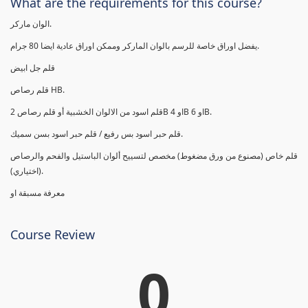
What are the requirements for this course?
الوان ماركر.
يفضل اوراق خاصة للرسم بالوان الماركر وممكن اوراق عادية ايضا 80 جرام.
قلم جل ابيض
قلم رصاص HB.
قلم اسود من الالوان الخشبية أو قلم رصاص 2B او 4B او 6B.
قلم حبر اسود بس رفيع / قلم حبر اسود بسن سميك.
قلم خاص (مصنوع من ورق مضغوط) مخصص لتسييح ألوان الباستيل والفحم والرصاص
(اختياري).
معرفة مسبقة او
Course Review
0