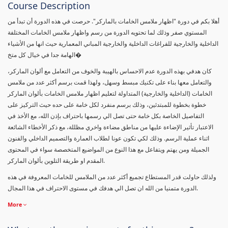
Course Description
أهلا بكم في دورة "اظهار ملامس الخامات بالماركر". حرصت في هذه الدورة أن تبدأ من
المستوي صفر وذلك لما تحتويه الدورة من رسم واظهار ملامس الخامات المختلفة
الداخلية والخارجية للفراغات الداخلية والخارجية المباني المعمارية حيث انها من الأشياء
الهامة جدا في خيال كل متخ�
كان هدفي بهذه الدورة عدم الاحساس بالهيبة والخوف من التعامل مع ألوان الماركر،
والتعامل معها بناء على تكنيك مبسط وسهل، ولهذا قمت برسم أكثر عدد من ملامس
الخامات (الداخلية والخارجية) المتداولة لتعليم اظهار ملامس الخامات بألوان الماركر
خطوة بخطوة للمبتدئين، وذلك برسم منفرد لكل خامة على حده حيث التركيز على
التفاصيل الخاصة بكل خامة حتى تصل الي رسمها باحتراف بإذن الله، مع الأخذ في
الاعتبار تأثير الإضاءة عليها من مناطق مضاءة واخري مظللة، مع ذكر الأخطاء الشائعة
اثناء عملية الرسم. وذلك لكي تكون عونا لطلاب العمارة والتصميم الداخلي والفنون
الجميلة ومن يهتم ويتفاعل مع هذا النوع من المواضيع المتخصصة سواء في المحتوى
المقدم او طريقة التلوين بألوان الماركر.
ولذلك حاولت قدر المستطاع تجميع أكثر عدد من الملامس للخامات المعروفة في هذه
الدورة متمنيا من الله ان تصل الي هدفك في مستوى الاحتراف في هذا المجال.
More